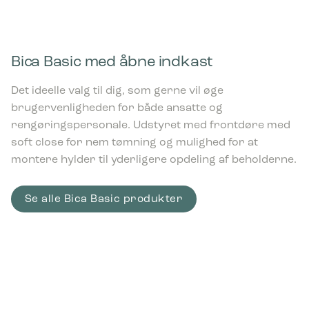
Bica Basic med åbne indkast
Det ideelle valg til dig, som gerne vil øge
brugervenligheden for både ansatte og
rengøringspersonale. Udstyret med frontdøre med
soft close for nem tømning og mulighed for at
montere hylder til yderligere opdeling af beholderne.
Se alle Bica Basic produkter
Bica Model 831 Affaldssortering 4×10
liter Åbne indkast Antracit
2.555,00
kr.
ekskl. moms