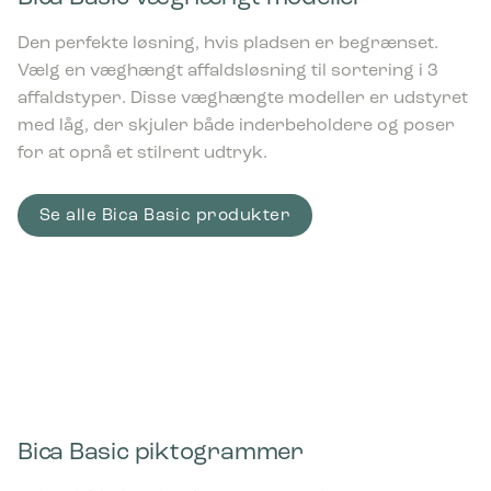
Den perfekte løsning, hvis pladsen er begrænset.
2.355,00
kr.
Vælg en væghængt affaldsløsning til sortering i 3
ekskl. moms
affaldstyper. Disse væghængte modeller er udstyret
med låg, der skjuler både inderbeholdere og poser
for at opnå et stilrent udtryk.
Se alle Bica Basic produkter
Bica Model 883 Affaldssortering 4×45
liter Løftelåg/åbne indkast Antracit
5.310,00
kr.
ekskl. moms
Bica Model 871 Affaldssortering 2×45
liter Åbne indkast Antracit
Bica Basic piktogrammer