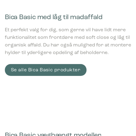
Bica Basic med låg til madaffald
Et perfekt valg for dig, som gerne vil have lidt mere
funktionalitet som frontdøre med soft close og låg til
organisk affald. Du har også mulighed for at montere
hylder til yderligere opdeling af beholderne.
Se alle Bica Basic produkter
Bica Model 878 Affaldssortering 4×45
liter Åbne indkast Antracit
5.105,00
kr.
ekskl. moms
Bica Model 830 Affaldssortering 3×10
liter Åbne indkast Antracit
Bica Basic væghængt modeller