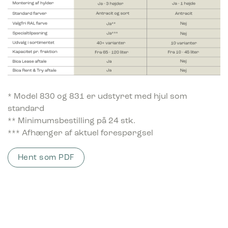
Piktogram Restaffald 10×10 cm
Selvklæbende Sort
31,00
kr.
ekskl. moms
* Model 830 og 831 er udstyret med hjul som
standard
** Minimumsbestilling på 24 stk.
*** Afhænger af aktuel forespørgsel
Hent som PDF