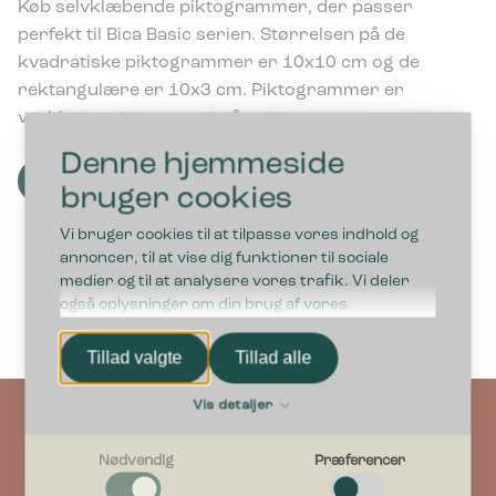
Køb selvklæbende piktogrammer, der passer
3.555,00
kr.
perfekt til Bica Basic serien. Størrelsen på de
ekskl. moms
kvadratiske piktogrammer er 10x10 cm og de
rektangulære er 10x3 cm. Piktogrammer er
vaskbare og nemme at påsætte.
Denne hjemmeside
Se alle piktogrammer
bruger cookies
Bica Model 912 Affaldssortering 3×15
liter Løftelåg/væghængt Antracit
Vi bruger cookies til at tilpasse vores indhold og
annoncer, til at vise dig funktioner til sociale
medier og til at analysere vores trafik. Vi deler
2.355,00
kr.
også oplysninger om din brug af vores
ekskl. moms
hjemmeside med vores partnere inden for sociale
medier, annonceringspartnere og
Tillad valgte
Tillad alle
Bica Model 886 Affaldssortering 2×45
analysepartnere. Vores partnere kan kombinere
liter Løftelåg/åbent indkast Antracit
disse data med andre oplysninger, du har givet
Vis detaljer
dem, eller som de har indsamlet fra din brug af
deres tjenester.
3.675,00
kr.
Nødvendig
Præferencer
ekskl. moms