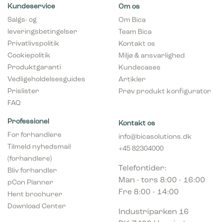
Kundeservice
Om os
Salgs- og
Om Bica
leveringsbetingelser
Team Bica
Privatlivspolitik
Kontakt os
Cookiepolitik
Miljø & ansvarlighed
Produktgaranti
Kundecases
Vedligeholdelsesguides
Artikler
Prislister
Prøv produkt konfigurator
FAQ
Professionel
Kontakt os
For forhandlere
info@bicasolutions.dk
Tilmeld nyhedsmail
+45 82304000
(forhandlere)
Telefontider:
Bliv forhandler
Man - tors 8:00 - 16:00
pCon Planner
Fre 8:00 - 14:00
Hent brochurer
Download Center
Industriparken 16
DK-7400 Herning