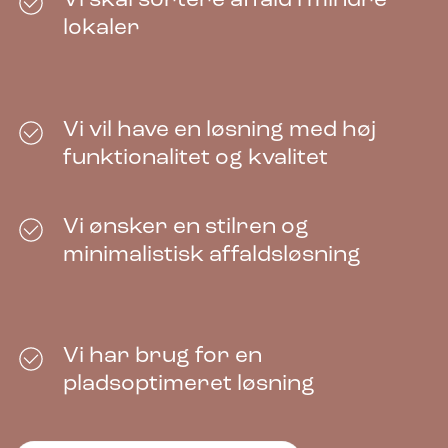
Vi skal sortere affald i mindre
liter Løftelåg/åbne indkast Antracit
lokaler
4.905,00
kr.
ekskl. moms
Vi vil have en løsning med høj
funktionalitet og kvalitet
Vi ønsker en stilren og
minimalistisk affaldsløsning
Piktogram Madaffald 10×10 cm
Selvklæbende Grøn
31,00
kr.
Vi har brug for en
ekskl. moms
pladsoptimeret løsning