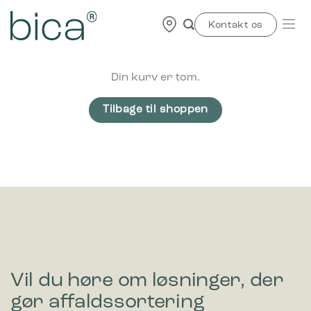
Skip
to
Kontakt os
content
Din kurv er tom.
Tilbage til shoppen
Vil du høre om løsninger, der
gør affaldssortering