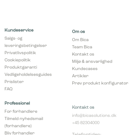
ud eller opfører sig på. F.eks. dit foretrukne sprog, eller den
region, du befinder dig i.
Statistik
Kundeservice
Om os
Statistiske cookies giver hjemmesideejere indsigt i brugernes
interaktion med hjemmesiden, ved at indsamle og rapportere
Salgs- og
Om Bica
oplysninger anonymt.
leveringsbetingelser
Team Bica
Privatlivspolitik
Kontakt os
Marketing
Cookiepolitik
Miljø & ansvarlighed
Marketing cookies bruges til at spore brugere på tværs af
Produktgaranti
Kundecases
websites. Hensigten er at vise annoncer, der er relevante og
Vedligeholdelsesguides
Artikler
engagerende for den enkelte bruger, og dermed mere
værdifulde for udgivere og tredjeparts-annoncører.
Prislister
Prøv produkt konfigurator
FAQ
Professionel
Kontakt os
For forhandlere
info@bicasolutions.dk
Tilmeld nyhedsmail
+45 82304000
(forhandlere)
Telefontider:
Bliv forhandler