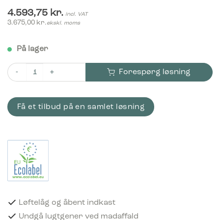
4.593,75
kr.
incl. VAT
3.675,00
kr.
ekskl. moms
På lager
Forespørg løsning
Bica Model 886 Affaldssortering 2x45 liter Løftelåg/åbent indka
Få et tilbud på en samlet løsning
Løftelåg og åbent indkast
Undgå lugtgener ved madaffald