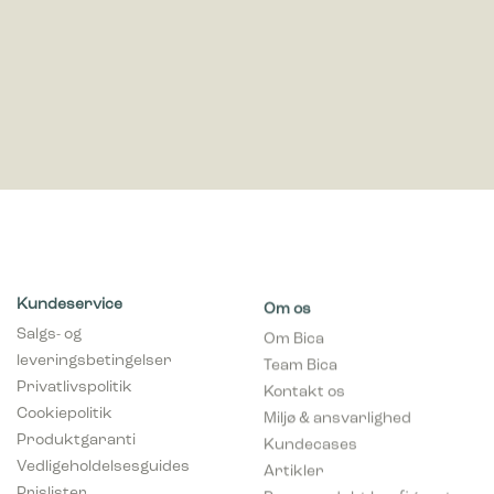
Kundeservice
Om os
Salgs- og
Om Bica
leveringsbetingelser
Team Bica
Privatlivspolitik
Kontakt os
Cookiepolitik
Miljø & ansvarlighed
Produktgaranti
Kundecases
Vedligeholdelsesguides
Artikler
Prislister
Prøv produkt konfigurator