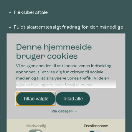
Fleksibel aftale
Fuldt skattemæssigt fradrag for den månedlige
leasingafgift
Denne hjemmeside
Værn om din likividitet
bruger cookies
Vi bruger cookies til at tilpasse vores indhold og
Ingen betaling af momsen på udstyret up-front
annoncer, til at vise dig funktioner til sociale
medier og til at analysere vores trafik. Vi deler
Lease både nyt og brugt udstyr
også oplysninger om din brug af vores
hjemmeside med vores partnere inden for sociale
medier, annonceringspartnere og
Tillad valgte
Tillad alle
Ingen penge binding
analysepartnere. Vores partnere kan kombinere
disse data med andre oplysninger, du har givet
Vis detaljer
Erstat store engangsudgifter med små rater
dem, eller som de har indsamlet fra din brug af
deres tjenester.
Nødvendig
Præferencer
Mulighed for tillægsydelser, service mv.