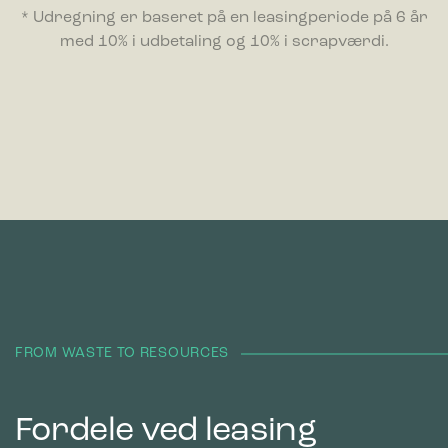
* Udregning er baseret på en leasingperiode på 6 år
med 10% i udbetaling og 10% i scrapværdi.
FROM WASTE TO RESOURCES
Fordele ved leasing