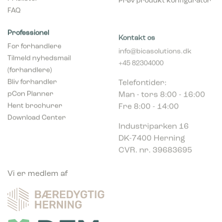
FAQ
Professionel
Kontakt os
For forhandlere
info@bicasolutions.dk
Tilmeld nyhedsmail
+45 82304000
(forhandlere)
Telefontider:
Bliv forhandler
Man - tors 8:00 - 16:00
pCon Planner
Fre 8:00 - 14:00
Hent brochurer
Download Center
Industriparken 16
DK-7400 Herning
CVR. nr. 39683695
Vi er medlem af