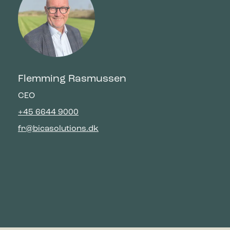
værdifulde for udgivere og tredjeparts-annoncører.
Flemming Rasmussen
CEO
+45 6644 9000
fr@bicasolutions.dk