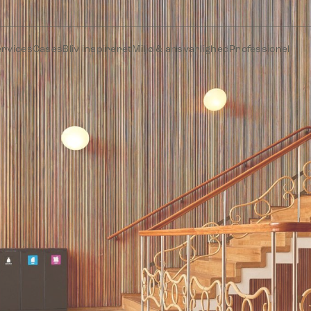
ervices
Cases
Bliv inspireret
Miljø & ansvarlighed
Professionel