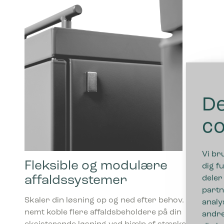
De
co
Vi br
Fleksible og modulære
dig fu
affaldssystemer
deler
partn
Skaler din løsning op og ned efter behov. Du kan
analy
nemt koble flere affaldsbeholdere på din
andre