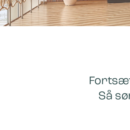
Fortsæt
Så sø