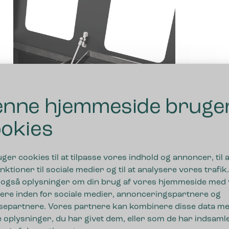
nne hjemmeside bruge
okies
uger cookies til at tilpasse vores indhold og annoncer, til a
Integrerede og stærke
nktioner til sociale medier og til at analysere vores trafik.
poseholdere
 også oplysninger om din brug af vores hjemmeside med
ere inden for sociale medier, annonceringspartnere og
Affaldsposen bliver siddende, hvor den skal. Den
separtnere. Vores partnere kan kombinere disse data m
integrerede poseholder affaldssystemerne er
 oplysninger, du har givet dem, eller som de har indsamle