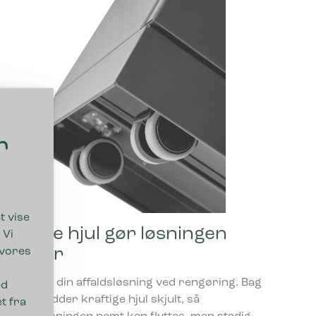
r
t vise
Skjulte hjul gør løsningen
 Vi
flytbar
 vores
Flyt nemt din affaldsløsning ved rengøring. Bag
ed
soklen sidder kraftige hjul skjult, så
t fra