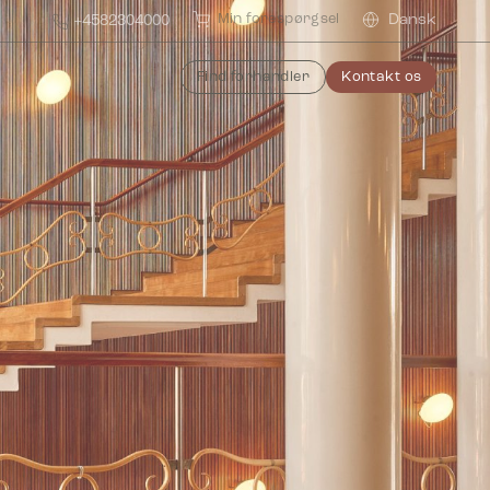
Min forespørgsel
Dansk
+4582304000
Find forhandler
Kontakt os