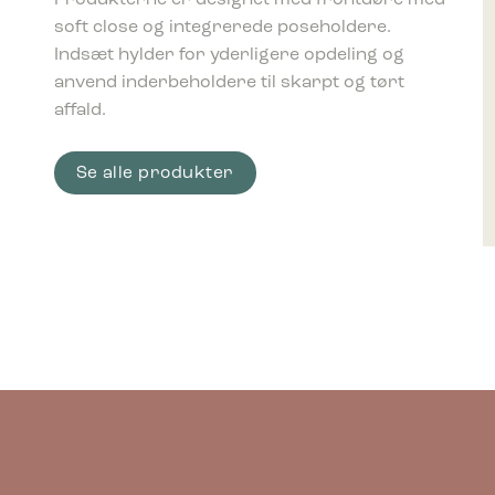
Statistik
soft close og integrerede poseholdere.
Statistis
ved at in
Indsæt hylder for yderligere opdeling og
anvend inderbeholdere til skarpt og tørt
Marketing
affald.
Marketing 
annoncer,
værdifuld
Se alle produkter