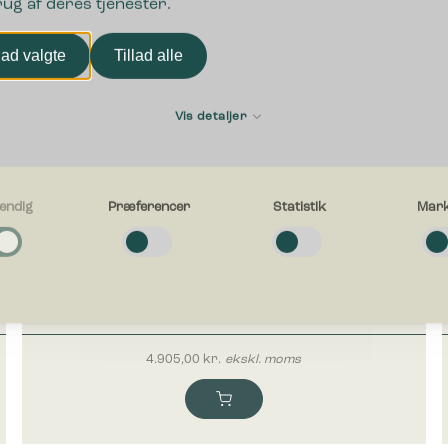
rug af deres tjenester.
lad valgte
Tillad alle
Vis detaljer
endig
Præferencer
Statistik
Mark
g
e cookies hjælper med at gøre en hjemmeside brugbar ved at aktivere
ende funktioner såsom side-navigation og adgang til sikre områder af hj
Bica Model 5070 Affaldsbeholder 50 liter Med
en kan ikke fungere ordentligt uden disse cookies.
askebæger Antracit
cer
4.905,00
kr.
ekskl. moms
e cookies gør det muligt for en hjemmeside at huske oplysninger, der æn
esiden ser ud eller opfører sig på. F.eks. dit foretrukne sprog, eller den 
g i.