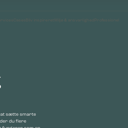
ervices
Cases
Bliv inspireret
Miljø & ansvarlighed
Professionel
g
 at sætte smarte
der du flere