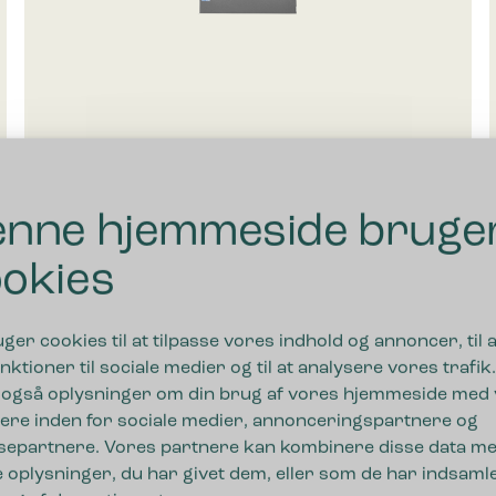
Bica Model 721 Affaldssortering 2×50 liter
Antracit
nne hjemmeside bruge
6.635,00
kr.
ekskl. moms
okies
uger cookies til at tilpasse vores indhold og annoncer, til a
nktioner til sociale medier og til at analysere vores trafik.
 også oplysninger om din brug af vores hjemmeside med
ere inden for sociale medier, annonceringspartnere og
separtnere. Vores partnere kan kombinere disse data m
 oplysninger, du har givet dem, eller som de har indsamle