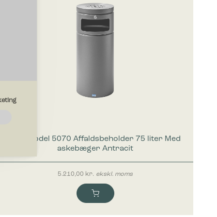
eting
emmesiden.
Bica Model 5070 Affaldsbeholder 75 liter Med
askebæger Antracit
5.210,00
kr.
ekskl. moms
drer den
region, du