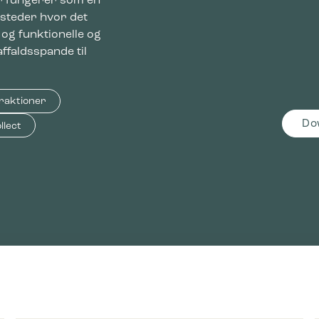
er fungerer som en
 steder hvor det
 og funktionelle og
affaldsspande til
fraktioner
Do
llect