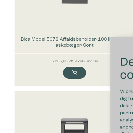
Bica Model 5078 Affaldsbeholder 100 liter Med
askebæger Sort
De
5.365,00
kr.
ekskl. moms
co
Vi br
dig fu
deler
partn
analy
andre