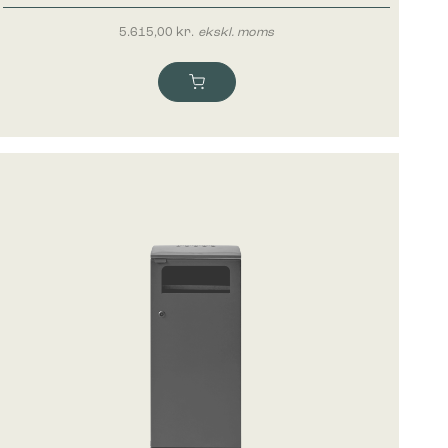
5.615,00
kr.
ekskl. moms