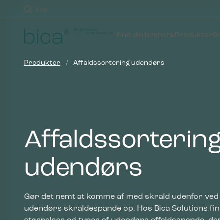
Skip
Søg
to
content
Find din branche
Produkter
S
Produkter
/
Affaldssortering udendørs
Affaldssorterin
udendørs
Gør det nemt at komme af med skrald udenfor ved
udendørs skraldespande op. Hos Bica Solutions fin