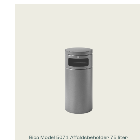
Statistik
Statistis
ved at in
Marketing
Marketing 
annoncer,
værdifuld
Bica Model 5071 Affaldsbeholder 75 liter