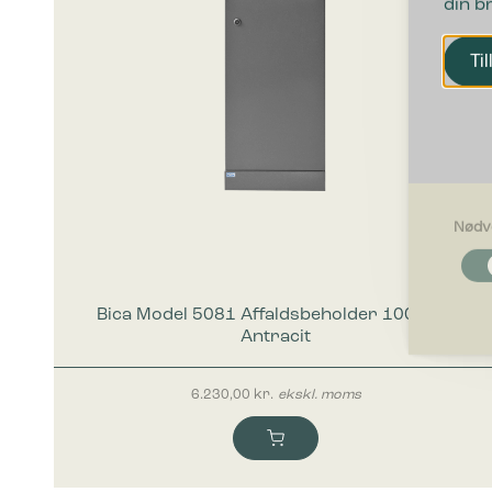
din b
Til
Nødv
Nødvendi
Nødvendig
grundlægg
Bica Model 5081 Affaldsbeholder 100 liter
Hjemmesid
Antracit
Præferen
6.230,00
kr.
ekskl. moms
Præferenc
måde hjemm
befinder di