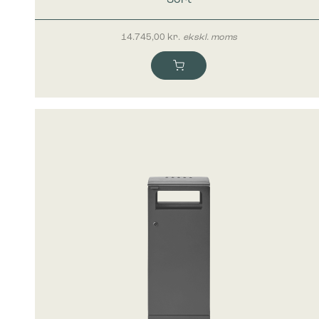
14.745,00
kr.
ekskl. moms