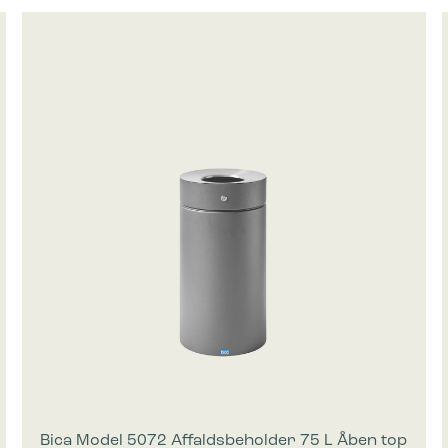
ke cookies giver hjemmesideejere indsigt i brugernes interaktion med hjem
dsamle og rapportere oplysninger anonymt.
cookies bruges til at spore brugere på tværs af websites. Hensigten er at
 der er relevante og engagerende for den enkelte bruger, og dermed mer
e for udgivere og tredjeparts-annoncører.
Bica Model 5072 Affaldsbeholder 75 L Åben top