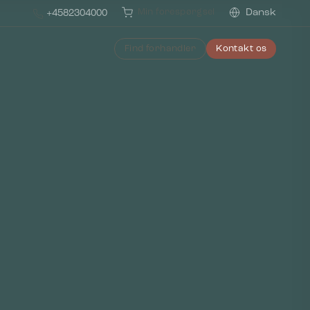
Min forespørgsel
Dansk
+4582304000
Find forhandler
Kontakt os