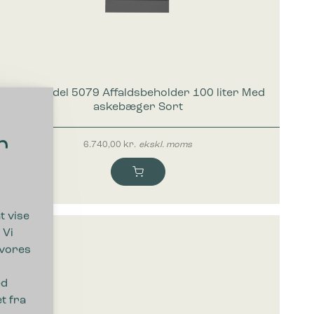
Bica Model 5079 Affaldsbeholder 100 liter Med
askebæger Sort
r
6.740,00
kr.
ekskl. moms
t vise
 Vi
 vores
ed
t fra