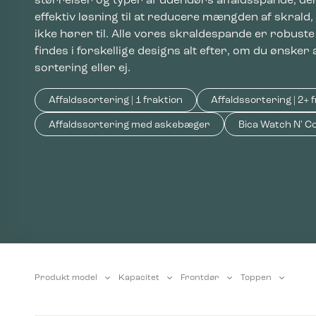
størrelser og typer af udendørs affaldsspande, d
effektiv løsning til at reducere mængden af skrald,
ikke hører til. Alle vores skraldespande er robuste
findes i forskellige designs alt efter, om du ønsker 
sortering eller ej.
Affaldssortering | 1 fraktion
Affaldssortering | 2+ 
Affaldssortering med askebæger
Bica Watch N' Co
Produkt model
Kapacitet
Frontdør
Toppen