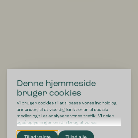
Bica Model 973 Affaldssortering 3×65
liter Fodpedal/åbne indkast
9.185,00
kr.
ekskl. moms
Denne hjemmeside
bruger cookies
Vi bruger cookies til at tilpasse vores indhold og
annoncer, til at vise dig funktioner til sociale
medier og til at analysere vores trafik. Vi deler
også oplysninger om din brug af vores
hjemmeside med vores partnere inden for sociale
medier, annonceringspartnere og
Tillad valgte
Tillad alle