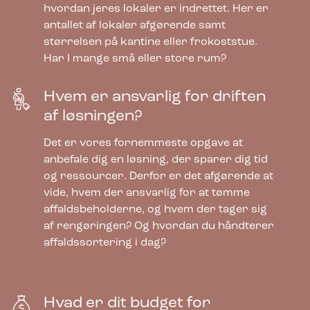
hvordan jeres lokaler er indrettet. Her er
antallet af lokaler afgørende samt
størrelsen på kantine eller frokoststue.
Har I mange små eller store rum?
Hvem er ansvarlig for driften
af løsningen?
Bica Model 973 Affaldssortering 3×65
liter Fodpedal/åbne indkast
Det er vores fornemmeste opgave at
anbefale dig en løsning, der sparer dig tid
og ressourcer. Derfor er det afgørende at
9.185,00
kr.
vide, hvem der ansvarlig for at tømme
ekskl. moms
affaldsbeholderne, og hvem der tager sig
af rengøringen? Og hvordan du håndterer
affaldssortering i dag?
Hvad er dit budget for