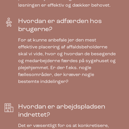
løsningen er effektiv og dækker behovet.
Hvordan er adfærden hos
Bica Model 950 Affaldssortering 2×65 +
2×45 liter Med hylder
brugerne?
For at kunne anbefale jer den mest
effektive placering af affaldsbeholderne
8.065,00
kr.
ekskl. moms
skal vi vide, hvor og hvordan de besøgende
og medarbejderne færdes på sygehuset og
plejehjemmet. Er der f.eks. nogle
fællesområder, der kræver nogle
bestemte inddelinger?
Hvordan er arbejdspladsen
indrettet?
Det er væsentligt for os at konkretisere,