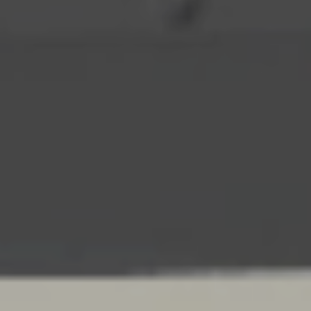
8.065,00
kr.
ekskl. moms