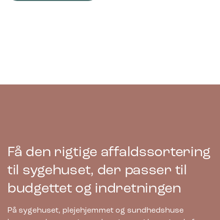
Få den rigtige affaldssortering
til sygehuset, der passer til
budgettet og indretningen
Bica Model 874 Affaldssortering 2×65
På sygehuset, plejehjemmet og sundhedshuse
liter Løftelåg/åbent indkast