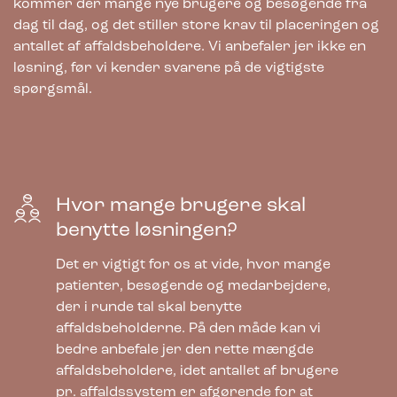
kommer der mange nye brugere og besøgende fra
dag til dag, og det stiller store krav til placeringen og
antallet af affaldsbeholdere. Vi anbefaler jer ikke en
5.870,00
kr.
ekskl. moms
løsning, før vi kender svarene på de vigtigste
spørgsmål.
Hvor mange brugere skal
benytte løsningen?
Det er vigtigt for os at vide, hvor mange
patienter, besøgende og medarbejdere,
der i runde tal skal benytte
affaldsbeholderne. På den måde kan vi
bedre anbefale jer den rette mængde
affaldsbeholdere, idet antallet af brugere
pr. affaldssystem er afgørende for at