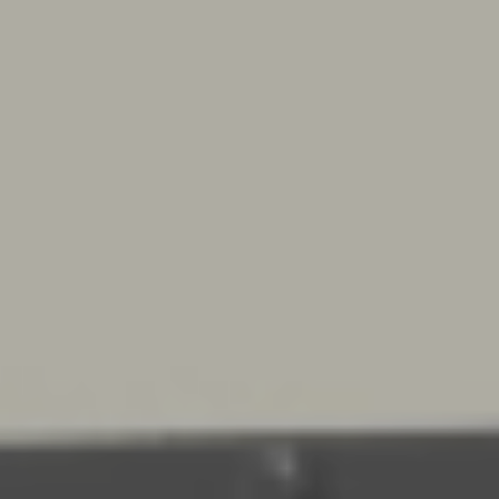
Bica Model 950 Affaldssortering 2×65 +
2×45 liter Med hylder