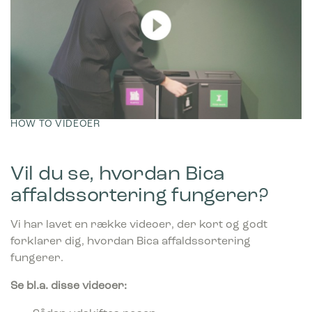
Marketing
Marketing cookies bruges til at spore brugere på tværs af
websites. Hensigten er at vise annoncer, der er relevante og
engagerende for den enkelte bruger, og dermed mere
værdifulde for udgivere og tredjeparts-annoncører.
HOW TO VIDEOER
Vil du se, hvordan Bica
affaldssortering fungerer?
Vi har lavet en række videoer, der kort og godt
forklarer dig, hvordan Bica affaldssortering
fungerer.
Se bl.a. disse videoer: