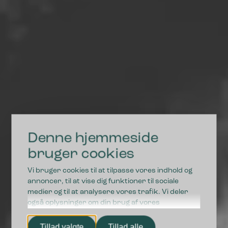
Denne hjemmeside
DRIFTSSIKRE LØSNINGER I HØJ KVALITET
bruger cookies
Vi bruger cookies til at tilpasse vores indhold og
Vi styrker fremtidens
annoncer, til at vise dig funktioner til sociale
medier og til at analysere vores trafik. Vi deler
affaldssortering
også oplysninger om din brug af vores
hjemmeside med vores partnere inden for sociale
medier, annonceringspartnere og
Tillad valgte
Tillad alle