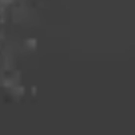
Marketing
Marketing cookies bruges til at spore brugere på tværs af
websites. Hensigten er at vise annoncer, der er relevante og
engagerende for den enkelte bruger, og dermed mere
værdifulde for udgivere og tredjeparts-annoncører.