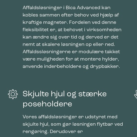
ke cookies giver hjemmesideejere indsigt i brugernes interaktion med hjem
Affaldsløsninger i Bica Advanced kan
dsamle og rapportere oplysninger anonymt.
kobles sammen efter behov ved hjælp af
kraftige magneter. Fordelen ved denne
fleksibilitet er, at behovet i virksomheden
cookies bruges til at spore brugere på tværs af websites. Hensigten er at
kan ændre sig over tid og derved er det
 der er relevante og engagerende for den enkelte bruger, og dermed mer
nemt at skalere løsningen op eller ned.
e for udgivere og tredjeparts-annoncører.
Affaldssløsningerne er modulære takket
være muligheden for at montere hylder,
anvende inderbeholdere og drypbakker.
Skjulte hjul og stærke
poseholdere
Vores affaldsløsninger er udstyret med
skjulte hjul, som gør løsningen flytbar ved
rengøring. Derudover er