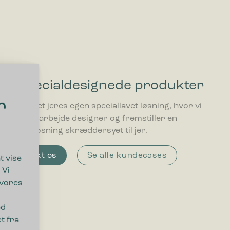
3. Specialdesignede produkter
r
Få udviklet jeres egen speciallavet løsning, hvor vi
i tæt samarbejde designer og fremstiller en
effektiv løsning skræddersyet til jer.
Kontakt os
Se alle kundecases
t vise
 Vi
 vores
ed
t fra