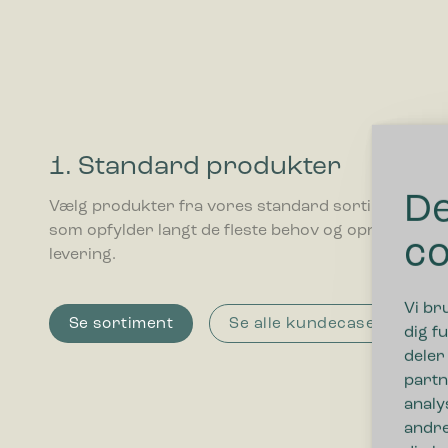
1. Standard produkter
De
Vælg produkter fra vores standard sortiment,
som opfylder langt de fleste behov og opnå hurtig
co
levering.
Vi br
Se sortiment
Se alle kundecases
dig fu
deler
partn
analy
andre