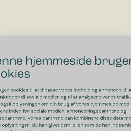
2. Kundetilpassede produkter
nne hjemmeside bruge
Vælg en specifik farve, et tilpasset låg eller
indkast, der opfylder jeres ønsker og behov (min.
okies
bestilling på 24 stk.)
uger cookies til at tilpasse vores indhold og annoncer, til a
Kontakt os
Se alle kundecases
nktioner til sociale medier og til at analysere vores trafik.
 også oplysninger om din brug af vores hjemmeside med
ere inden for sociale medier, annonceringspartnere og
separtnere. Vores partnere kan kombinere disse data m
 oplysninger, du har givet dem, eller som de har indsamle