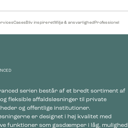
ervices
Cases
Bliv inspireret
Miljø & ansvarlighed
Professionel
ANCED
anced serien består af et bredt sortiment af
 og fleksible affaldsløsninger til private
eder og offentlige institutioner.
øsningerne er designet i høj kvalitet med
ive funktioner som gasdæmper i låg, mulighed