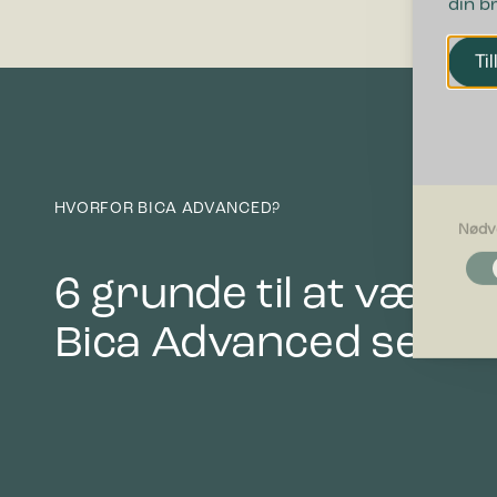
din b
Til
HVORFOR BICA ADVANCED?
Nødv
Nødvendi
Nødvendig
6 grunde til at vælge
grundlægg
Hjemmesid
Bica Advanced serie
Præferen
Præferenc
måde hjemm
befinder di