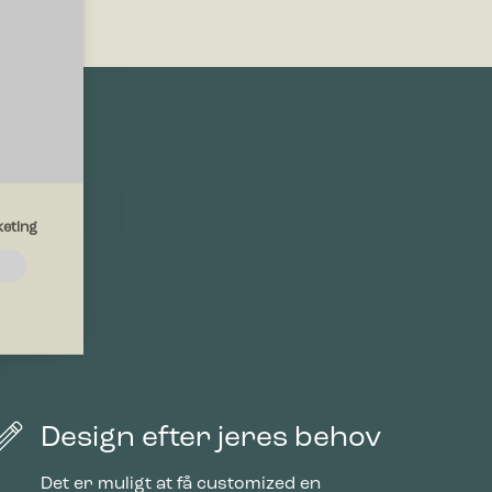
eting
emmesiden.
drer den
region, du
Design efter jeres behov
Det er muligt at få customized en