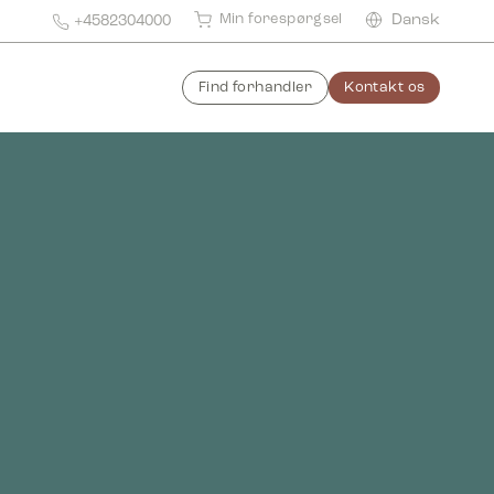
Min forespørgsel
Dansk
+4582304000
Find forhandler
Kontakt os