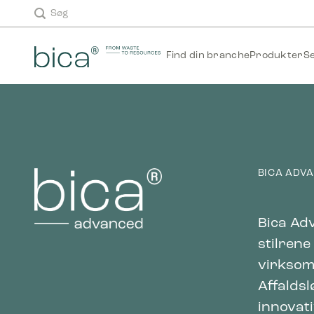
Skip
Søg
to
content
Find din branche
Produkter
S
BICA ADV
Bica Adv
stilrene
virksomh
Affaldsl
innovat