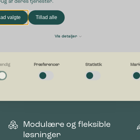
rug af deres tjenester.
lad valgte
Tillad alle
Vis detaljer
endig
Præferencer
Statistik
Mark
g
e cookies hjælper med at gøre en hjemmeside brugbar ved at aktivere
 produkter fra
ende funktioner såsom side-navigation og adgang til sikre områder af hj
en kan ikke fungere ordentligt uden disse cookies.
n
cer
e cookies gør det muligt for en hjemmeside at huske oplysninger, der æn
esiden ser ud eller opfører sig på. F.eks. dit foretrukne sprog, eller den 
Modulære og fleksible
g i.
løsninger