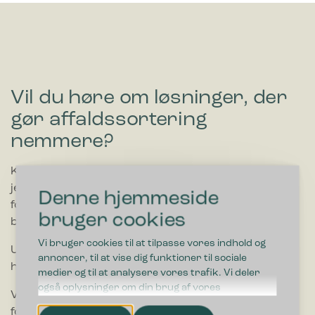
Vil du høre om løsninger, der
gør affaldssortering
nemmere?
Kontakt os og hør mere om, hvordan vi kan hjælpe
jeres virksomhed. Vi tilbyder altid gratis rådgivning i
Denne hjemmeside
forhold til valg af affaldsløsning, der matcher jeres
bruger cookies
behov og budget.
Vi bruger cookies til at tilpasse vores indhold og
Udfyld formular og bliv kontaktet indenfor 1-2
annoncer, til at vise dig funktioner til sociale
hverdage.
medier og til at analysere vores trafik. Vi deler
også oplysninger om din brug af vores
Vi arbejder desuden tæt sammen en række
hjemmeside med vores partnere inden for sociale
forhandlere landet over. Forhandlerne tilbyder bl.a.