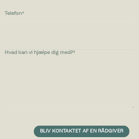
oplysninger anonymt.
Telefon
Marketing
Marketing cookies bruges til at spore brugere på tværs af
websites. Hensigten er at vise annoncer, der er relevante og
engagerende for den enkelte bruger, og dermed mere
værdifulde for udgivere og tredjeparts-annoncører.
Hvad kan vi hjælpe dig med?