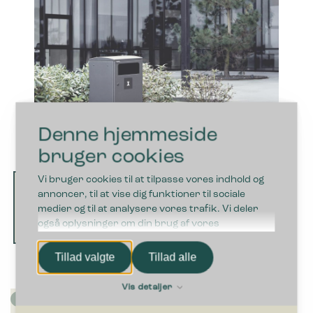
Denne hjemmeside
bruger cookies
Vi bruger cookies til at tilpasse vores indhold og
annoncer, til at vise dig funktioner til sociale
medier og til at analysere vores trafik. Vi deler
også oplysninger om din brug af vores
hjemmeside med vores partnere inden for sociale
medier, annonceringspartnere og
Tillad valgte
Tillad alle
analysepartnere. Vores partnere kan kombinere
disse data med andre oplysninger, du har givet
Vis detaljer
dem, eller som de har indsamlet fra din brug af
deres tjenester.