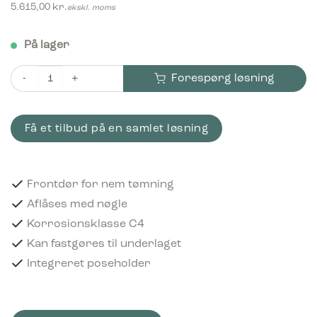
5.615,00
kr.
ekskl. moms
På lager
Forespørg løsning
Bica Model 711 Affaldsbeholder 100 liter Sort antal
Få et tilbud på en samlet løsning
Frontdør for nem tømning
Aflåses med nøgle
Korrosionsklasse C4
Kan fastgøres til underlaget
Integreret poseholder