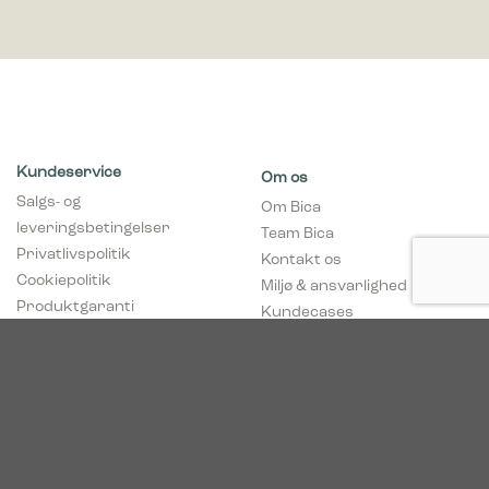
Kundeservice
Om os
Salgs- og
Om Bica
leveringsbetingelser
Team Bica
Privatlivspolitik
Kontakt os
Cookiepolitik
Miljø & ansvarlighed
Produktgaranti
Kundecases
Vedligeholdelsesguides
Artikler
Prislister
Prøv produkt konfigurator
FAQ
For forhandlere
info@bicasolutions.dk
Tilmeld nyhedsmail
+45 82304000