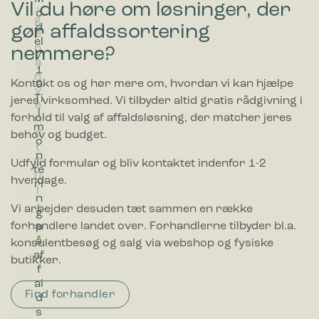
Vil du høre om løsninger, der
,
,
E
websites. Hensigten er at vise annoncer, der er relevante og
o
S
g
g
,
engagerende for den enkelte bruger, og dermed mere
gør affaldssortering
d
e
værdifulde for udgivere og tredjeparts-annoncører.
e
e
v
el
n
n
n
i
nemmere?
7
s
a
a
r
1
o
n
n
g
Kontakt os og hør mere om, hvordan vi kan hjælpe
0
r
v
v
i
Ti
jeres virksomhed. Vi tilbyder altid gratis rådgivning i
e
e
n
l
forhold til valg af affaldsløsning, der matcher jeres
n
n
T
m
d
d
r
behov og budget.
o
t
t
a
n
G
S
n
Udfyld formular og bliv kontaktet indenfor 1-2
te
u
o
s
hverdage.
ri
l
r
p
n
t
a
Vi arbejder desuden tæt sammen en række
g
r
forhandlere landet over. Forhandlerne tilbyder bl.a.
p
e
å
konsulentbesøg og salg via webshop og fysiske
n
af
butikker.
t
f
al
Find forhandler
d
s