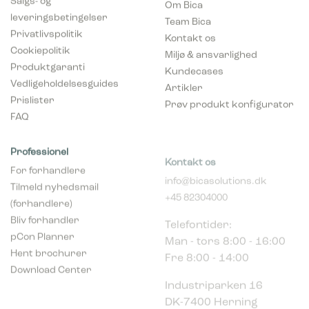
leveringsbetingelser
Team Bica
Privatlivspolitik
Kontakt os
Cookiepolitik
Miljø & ansvarlighed
Produktgaranti
Kundecases
Vedligeholdelsesguides
Artikler
Prislister
Prøv produkt konfigurator
FAQ
Professionel
Kontakt os
For forhandlere
info@bicasolutions.dk
Tilmeld nyhedsmail
+45 82304000
(forhandlere)
Telefontider:
Bliv forhandler
Man - tors 8:00 - 16:00
pCon Planner
Fre 8:00 - 14:00
Hent brochurer
Download Center
Industriparken 16
DK-7400 Herning
CVR. nr. 39683695