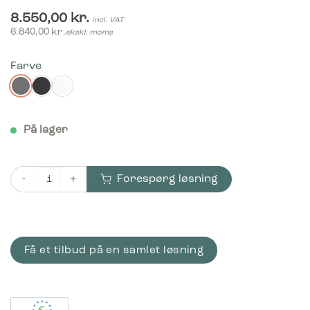
8.550,00
kr.
incl. VAT
6.840,00
kr.
ekskl. moms
Farve
På lager
Forespørg løsning
Bica Model 881 Affaldssortering 80 liter Løftelåg/Op til 11 frak
Få et tilbud på en samlet løsning