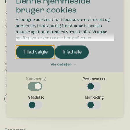
nemmere?
Denne hjemmeside
bruger cookies
Kontakt os og hør mere om, hvordan vi kan hjælpe
Vi bruger cookies til at tilpasse vores indhold og
jeres virksomhed. Vi tilbyder altid gratis rådgivning i
annoncer, til at vise dig funktioner til sociale
forhold til valg af affaldsløsning, der matcher jeres
medier og til at analysere vores trafik. Vi deler
behov og budget.
også oplysninger om din brug af vores
hjemmeside med vores partnere inden for sociale
Udfyld formular og bliv kontaktet indenfor 1-2
medier, annonceringspartnere og
Tillad valgte
Tillad alle
hverdage.
analysepartnere. Vores partnere kan kombinere
disse data med andre oplysninger, du har givet
Vi arbejder desuden tæt sammen en række
Vis detaljer
dem, eller som de har indsamlet fra din brug af
forhandlere landet over. Forhandlerne tilbyder bl.a.
deres tjenester.
konsulentbesøg og salg via webshop og fysiske
Nødvendig
Præferencer
butikker.
Nødvendig
Nødvendige cookies hjælper med at gøre en hjemmeside
Statistik
Marketing
Find forhandler
brugbar ved at aktivere grundlæggende funktioner såsom
side-navigation og adgang til sikre områder af hjemmesiden.
Hjemmesiden kan ikke fungere ordentligt uden disse cookies.
Præferencer