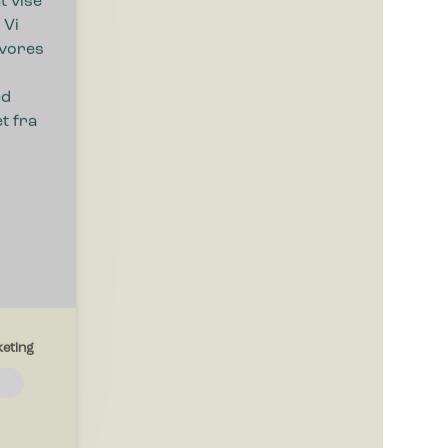
t vise
 Vi
 vores
ed
t fra
Efternavn
eting
Telefon
emmesiden.