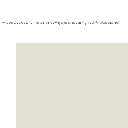
ervices
Cases
Bliv inspireret
Miljø & ansvarlighed
Professionel