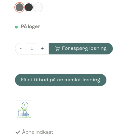
På lager
Forespørg løsning
Bica Model 868 Affaldssortering 3x65 liter Åbne indkast a
Få et tilbud på en samlet løsning
Åbne indkast