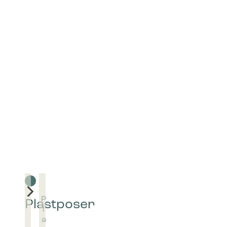
Salgs- og leveringsbetingelser
Om Bica
Privatlivspolitik
Team Bica
Cookiepolitik
Kontakt os
Produktgaranti
Miljø & ans
Vedligeholdelsesguides
Kundecase
Prislister
Artikler
FAQ
Prøv produ
Vi er medlem af
Vi er glad