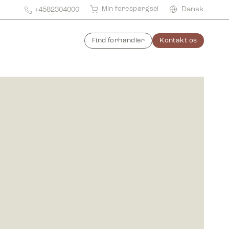
Min forespørgsel
Dansk
+4582304000
Find forhandler
Kontakt os