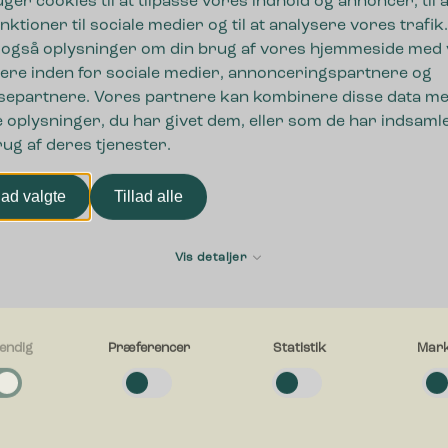
uger cookies til at tilpasse vores indhold og annoncer, til a
nktioner til sociale medier og til at analysere vores trafik.
 også oplysninger om din brug af vores hjemmeside med
ere inden for sociale medier, annonceringspartnere og
separtnere. Vores partnere kan kombinere disse data m
 oplysninger, du har givet dem, eller som de har indsamle
rug af deres tjenester.
lad valgte
Tillad alle
ger,
Fornavn
Vis detaljer
ring
endig
Præferencer
Statistik
Mark
E-mail
g
 jeres
e cookies hjælper med at gøre en hjemmeside brugbar ved at aktivere
ld til valg af
ende funktioner såsom side-navigation og adgang til sikre områder af hj
en kan ikke fungere ordentligt uden disse cookies.