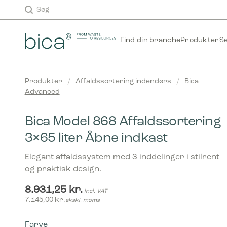
Skip
Søg
to
content
Find din branche
Produkter
S
Produkter
/
Affaldssortering indendørs
/
Bica
Advanced
Bica Model 868 Affaldssortering
3×65 liter Åbne indkast
Elegant affaldssystem med 3 inddelinger i stilrent
og praktisk design.
8.931,25
kr.
incl. VAT
7.145,00
kr.
ekskl. moms
Farve