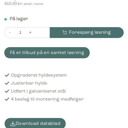
410,00
kr.
ekskl. moms
På lager
Forespørg løsning
Bica Nyt Hyldesæt til 65 liters affaldsbeholder antal
Få et tilbud på en samlet løsning
Opgraderet hyldesystem
Justerbar hylde
Udført i galvaniseret stål
4 beslag til montering medfølger
Download datablad