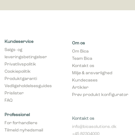
Kundeservice
Om os
Salgs- og
Om Bica
leveringsbetingelser
Team Bica
Privatlivspolitik
Kontakt os
Cookiepolitik
Miljø & ansvarlighed
Produktgaranti
Kundecases
Vedligeholdelsesguides
Artikler
Prislister
Prøv produkt konfigurator
FAQ
Professionel
Kontakt os
For forhandlere
info@bicasolutions.dk
Tilmeld nyhedsmail
+45 82304000
(forhandlere)