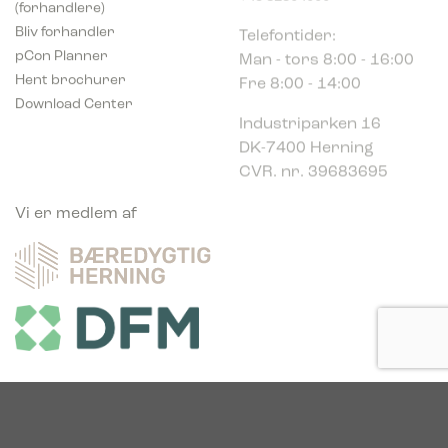
Telefontider:
Bliv forhandler
Man - tors 8:00 - 16:00
pCon Planner
Fre 8:00 - 14:00
Hent brochurer
Download Center
Industriparken 16
DK-7400 Herning
CVR. nr. 39683695
Vi er medlem af
Vi er glade sponsor af