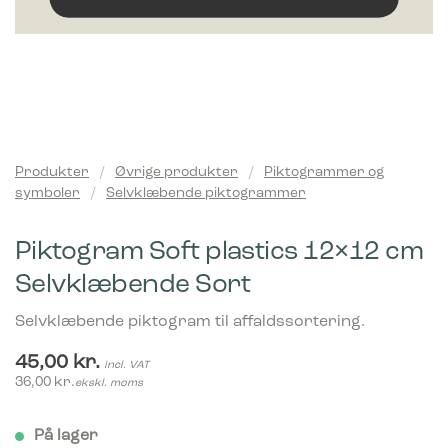
Produkter
/
Øvrige produkter
/
Piktogrammer og
symboler
/
Selvklæbende piktogrammer
Piktogram Soft plastics 12×12 cm
Selvklæbende Sort
Selvklæbende piktogram til affaldssortering.
45,00
kr.
incl. VAT
36,00
kr.
ekskl. moms
På lager