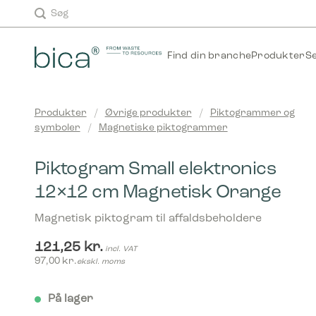
Skip
Søg
to
content
Find din branche
Produkter
S
Produkter
/
Øvrige produkter
/
Piktogrammer og
symboler
/
Magnetiske piktogrammer
Piktogram Small elektronics
12×12 cm Magnetisk Orange
Magnetisk piktogram til affaldsbeholdere
121,25
kr.
incl. VAT
97,00
kr.
ekskl. moms
På lager