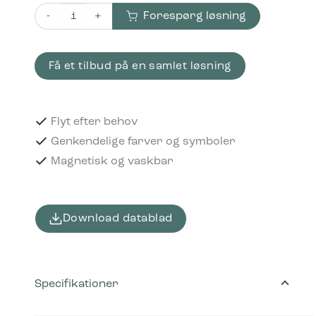
Forespørg løsning
Piktogram Small elektronics 12x12 cm Magnetisk Orange 
Få et tilbud på en samlet løsning
Flyt efter behov
Genkendelige farver og symboler
Magnetisk og vaskbar
Download datablad
Specifikationer