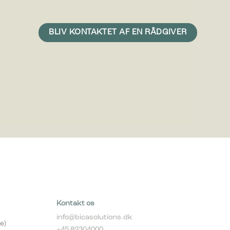
 vise
e
Kontakt os
info@bicasolutions.dk
e)
+45 82304000