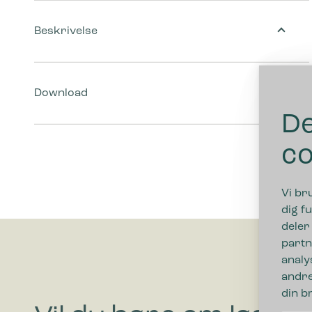
Beskrivelse
Download
De
co
Vi br
dig fu
deler
partn
analy
andre
din b