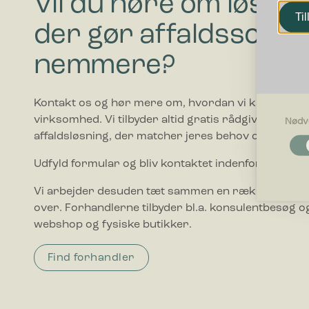
Vil du høre om løsnin
Til
der gør affaldssorte
nemmere?
Kontakt os og hør mere om, hvordan vi kan hjælpe
virksomhed. Vi tilbyder altid gratis rådgivning i forho
Nødv
affaldsløsning, der matcher jeres behov og budget.
Nødvendi
Nødvendig
Udfyld formular og bliv kontaktet indenfor 1-2 hve
grundlægg
Hjemmesid
Vi arbejder desuden tæt sammen en række forhand
over. Forhandlerne tilbyder bl.a. konsulentbesøg og
Præferen
webshop og fysiske butikker.
Præferenc
måde hjemm
befinder di
Find forhandler
Statistik
Statistis