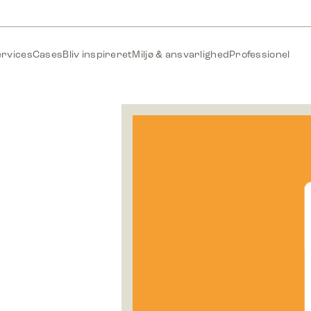
ervices
Cases
Bliv inspireret
Miljø & ansvarlighed
Professionel