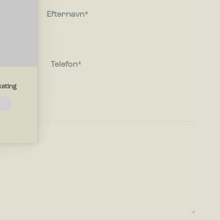
Efternavn
Telefon
eting
emmesiden.
d?
drer den
region, du
mesiden,