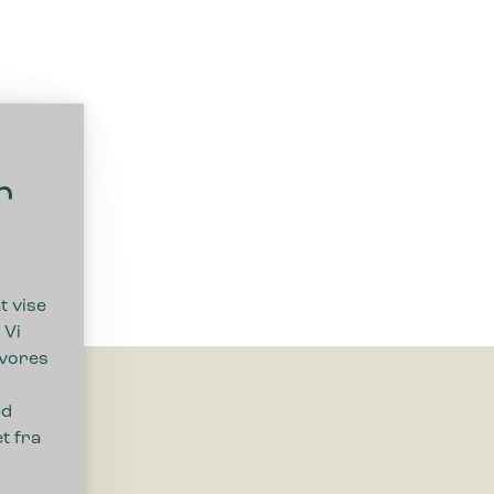
r
t vise
 Vi
 vores
ed
t fra