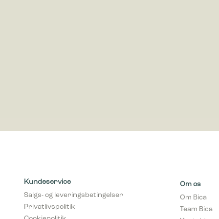
ved at in
Marketing
Marketing 
annoncer,
værdifuld
Kundeservice
Om os
Salgs- og leveringsbetingelser
Om Bica
Privatlivspolitik
Team Bica
Cookiepolitik
Kontakt os