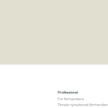
dsamle og rapportere oplysninger anonymt.
cookies bruges til at spore brugere på tværs af websites. Hensigten er at
 der er relevante og engagerende for den enkelte bruger, og dermed mer
e for udgivere og tredjeparts-annoncører.
Professionel
For forhandlere
Tilmeld nyhedsmail (forhandler
Bliv forhandler