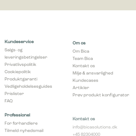
Kundeservice
Om os
Salgs- og
Om Bica
leveringsbetingelser
Team Bica
Privatlivspolitik
Kontakt os
Cookiepolitik
Miljø & ansvarlighed
Produktgaranti
Kundecases
Vedligeholdelsesguides
Artikler
Prislister
Prøv produkt konfigurator
FAQ
Professionel
Kontakt os
For forhandlere
info@bicasolutions.dk
Tilmeld nyhedsmail
+45 82304000
(forhandlere)