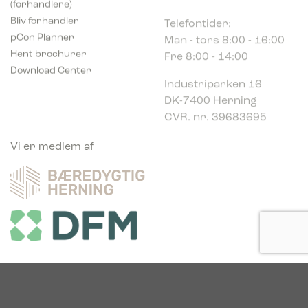
Telefontider:
Bliv forhandler
Man - tors 8:00 - 16:00
pCon Planner
Fre 8:00 - 14:00
Hent brochurer
Download Center
Industriparken 16
DK-7400 Herning
CVR. nr. 39683695
Vi er medlem af
Vi er glade sponsor af