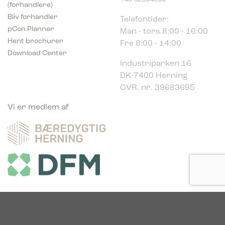
(forhandlere)
Telefontider:
Bliv forhandler
Man - tors 8:00 - 16:00
pCon Planner
Fre 8:00 - 14:00
Hent brochurer
Download Center
Industriparken 16
DK-7400 Herning
CVR. nr. 39683695
Vi er medlem af
Vi er glade sponsor af