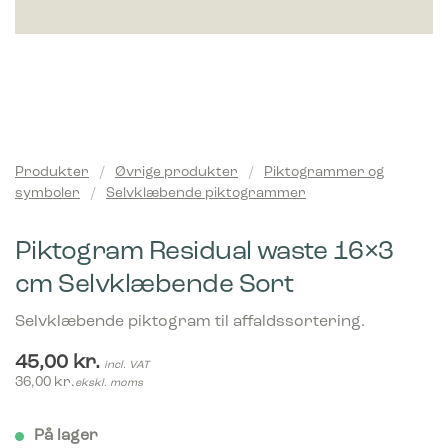
Produkter
/
Øvrige produkter
/
Piktogrammer og
symboler
/
Selvklæbende piktogrammer
Piktogram Residual waste 16×3
cm Selvklæbende Sort
Selvklæbende piktogram til affaldssortering.
45,00
kr.
incl. VAT
36,00
kr.
ekskl. moms
På lager