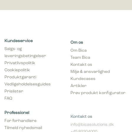
Kundeservice
Om os
Salgs- og
Om Bica
leveringsbetingelser
Team Bica
Privatlivspolitik
Kontakt os
Cookiepolitik
Miljø & ansvarlighed
Produktgaranti
Kundecases
Vedligeholdelsesguides
Artikler
Prislister
Prøv produkt konfigurator
FAQ
Professionel
Kontakt os
For forhandlere
info@bicasolutions.dk
Tilmeld nyhedsmail
+45 82304000