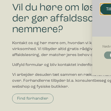
Vil du høre om løsnin
Til
der gør affaldssorte
nemmere?
Kontakt os og hør mere om, hvordan vi kan hjælpe
Nødv
virksomhed. Vi tilbyder altid gratis rådgivning i forho
Nødvendi
affaldsløsning, der matcher jeres behov og budget.
Nødvendig
grundlægg
Udfyld formular og bliv kontaktet indenfor 1-2 hve
Hjemmesid
Vi arbejder desuden tæt sammen en række forhand
Præferen
over. Forhandlerne tilbyder bl.a. konsulentbesøg og
Præferenc
webshop og fysiske butikker.
måde hjemm
befinder di
Find forhandler
Statistik