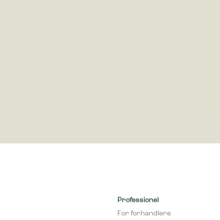
ke cookies giver hjemmesideejere indsigt i brugernes interaktion med hjem
dsamle og rapportere oplysninger anonymt.
cookies bruges til at spore brugere på tværs af websites. Hensigten er at
 der er relevante og engagerende for den enkelte bruger, og dermed mer
e for udgivere og tredjeparts-annoncører.
Professionel
For forhandlere
Tilmeld nyhedsmail (forhandler