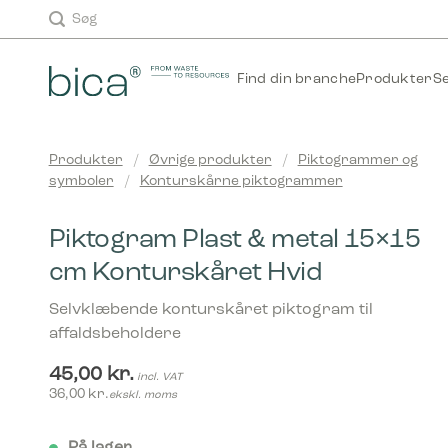
Skip
Søg
to
content
Find din branche
Produkter
S
Produkter
/
Øvrige produkter
/
Piktogrammer og
symboler
/
Konturskårne piktogrammer
Piktogram Plast & metal 15×15
cm Konturskåret Hvid
Selvklæbende konturskåret piktogram til
affaldsbeholdere
45,00
kr.
incl. VAT
36,00
kr.
ekskl. moms