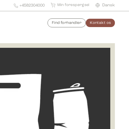
Min forespørgsel
Dansk
+4582304000
Find forhandler
Kontakt os