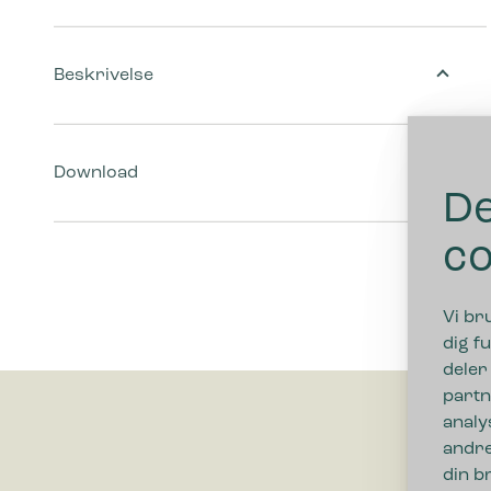
Beskrivelse
Download
De
co
Vi br
dig fu
deler
partn
analy
andre
din b