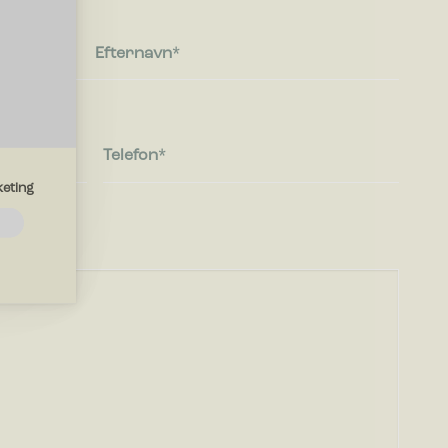
Efternavn
Telefon
eting
emmesiden.
d?
drer den
region, du