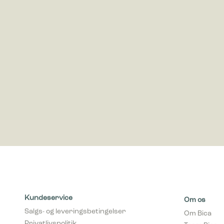
Statistis
ved at in
Marketing
Marketing 
annoncer,
værdifuld
Kundeservice
Om os
Salgs- og leveringsbetingelser
Om Bica
Privatlivspolitik
Team Bica