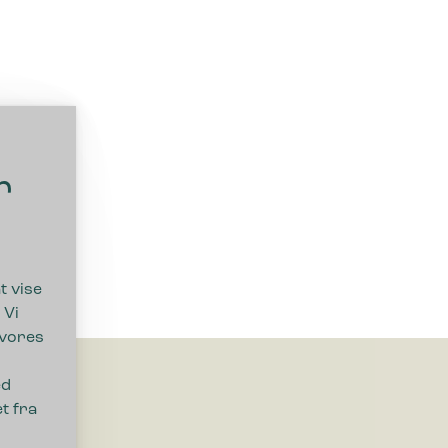
r
t vise
 Vi
 vores
ed
t fra