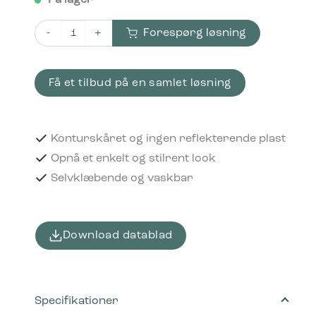
På lager
Forespørg løsning
Piktogram Plast & metal 15x15 cm Konturskåret Hvid ant
Få et tilbud på en samlet løsning
Konturskåret og ingen reflekterende plast
Opnå et enkelt og stilrent look
Selvklæbende og vaskbar
Download datablad
Specifikationer