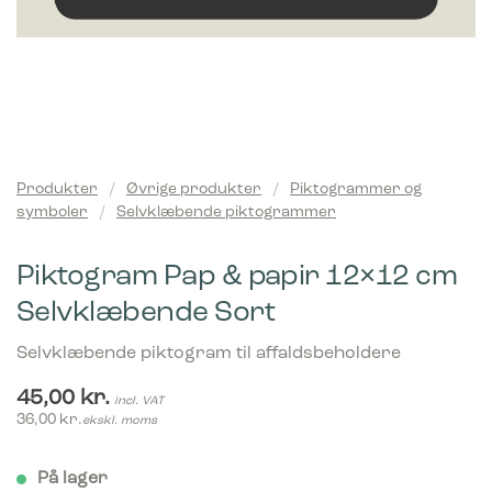
Produkter
/
Øvrige produkter
/
Piktogrammer og
symboler
/
Selvklæbende piktogrammer
Piktogram Pap & papir 12×12 cm
Selvklæbende Sort
Selvklæbende piktogram til affaldsbeholdere
45,00
kr.
incl. VAT
36,00
kr.
ekskl. moms
På lager