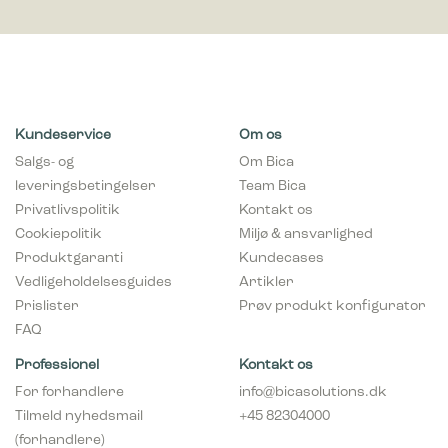
Kundeservice
Om os
Salgs- og
Om Bica
leveringsbetingelser
Team Bica
Privatlivspolitik
Kontakt os
Cookiepolitik
Miljø & ansvarlighed
Produktgaranti
Kundecases
Vedligeholdelsesguides
Artikler
Prislister
Prøv produkt konfigurator
FAQ
Professionel
Kontakt os
For forhandlere
info@bicasolutions.dk
Tilmeld nyhedsmail
+45 82304000
(forhandlere)