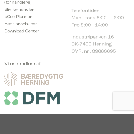
Telefontider:
Bliv forhandler
Man - tors 8:00 - 16:00
pCon Planner
Fre 8:00 - 14:00
Hent brochurer
Download Center
Industriparken 16
DK-7400 Herning
CVR. nr. 39683695
Vi er medlem af
Vi er glade sponsor af