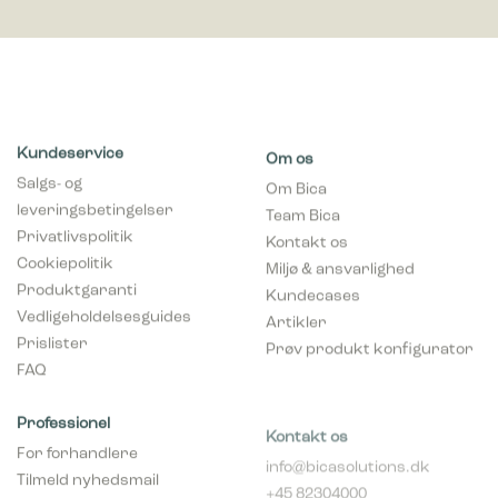
Kundeservice
Om os
Salgs- og
Om Bica
leveringsbetingelser
Team Bica
Privatlivspolitik
Kontakt os
Cookiepolitik
Miljø & ansvarlighed
Produktgaranti
Kundecases
Vedligeholdelsesguides
Artikler
Prislister
Prøv produkt konfigurator
FAQ
Professionel
Kontakt os
For forhandlere
info@bicasolutions.dk
Tilmeld nyhedsmail
+45 82304000
(forhandlere)