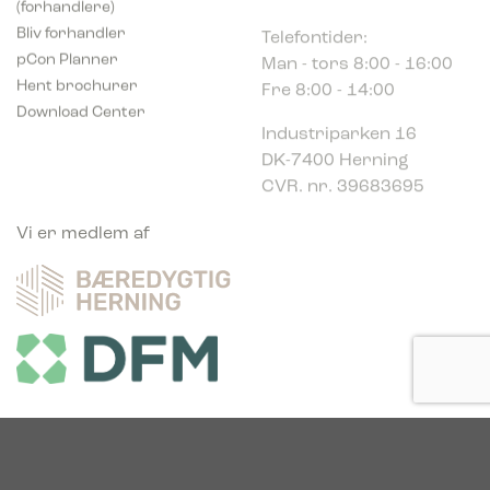
Telefontider:
Bliv forhandler
Man - tors 8:00 - 16:00
pCon Planner
Fre 8:00 - 14:00
Hent brochurer
Download Center
Industriparken 16
DK-7400 Herning
CVR. nr. 39683695
Vi er medlem af
Vi er glade sponsor af