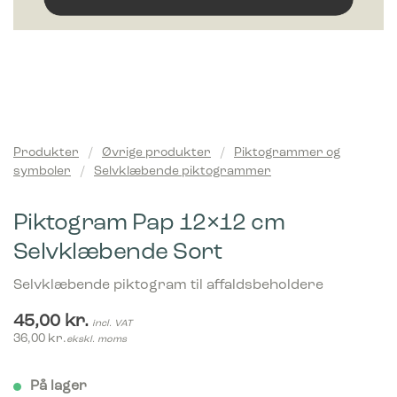
Produkter
/
Øvrige produkter
/
Piktogrammer og
symboler
/
Selvklæbende piktogrammer
Piktogram Pap 12×12 cm
Selvklæbende Sort
Selvklæbende piktogram til affaldsbeholdere
45,00
kr.
incl. VAT
36,00
kr.
ekskl. moms
På lager