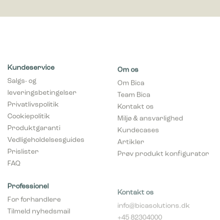
Kundeservice
Om os
Salgs- og
Om Bica
leveringsbetingelser
Team Bica
Privatlivspolitik
Kontakt os
Cookiepolitik
Miljø & ansvarlighed
Produktgaranti
Kundecases
Vedligeholdelsesguides
Artikler
Prislister
Prøv produkt konfigurator
FAQ
Professionel
Kontakt os
For forhandlere
info@bicasolutions.dk
Tilmeld nyhedsmail
+45 82304000
(forhandlere)