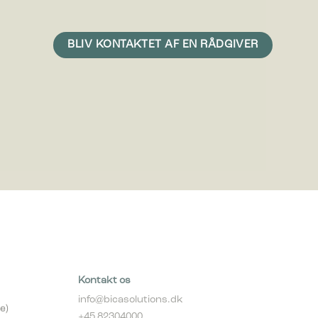
 vise
e
Kontakt os
info@bicasolutions.dk
e)
+45 82304000