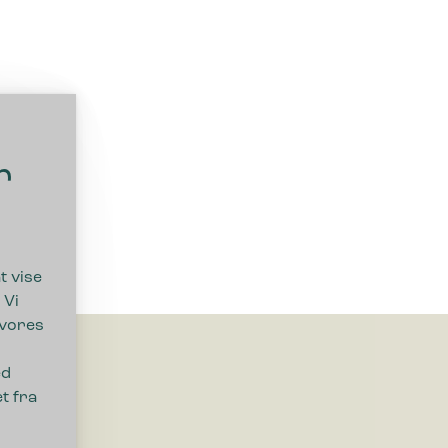
r
t vise
 Vi
 vores
ed
t fra