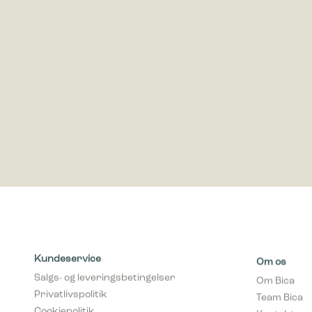
ved at in
Marketing
Marketing 
annoncer,
værdifuld
Kundeservice
Om os
Salgs- og leveringsbetingelser
Om Bica
Privatlivspolitik
Team Bica
Cookiepolitik
Kontakt os