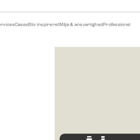
ervices
Cases
Bliv inspireret
Miljø & ansvarlighed
Professionel