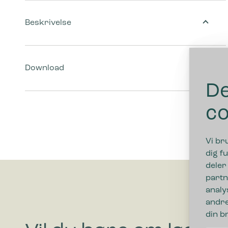
Beskrivelse
Download
De
co
Vi br
dig fu
deler
partn
analy
andre
din b