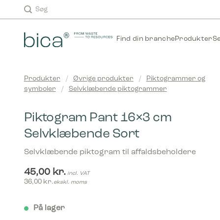
Skip
Søg
to
content
Find din branche
Produkter
S
Produkter
/
Øvrige produkter
/
Piktogrammer og
symboler
/
Selvklæbende piktogrammer
Piktogram Pant 16×3 cm
Selvklæbende Sort
Selvklæbende piktogram til affaldsbeholdere
45,00
kr.
incl. VAT
36,00
kr.
ekskl. moms
På lager