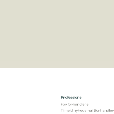
dsamle og rapportere oplysninger anonymt.
cookies bruges til at spore brugere på tværs af websites. Hensigten er at
 der er relevante og engagerende for den enkelte bruger, og dermed mer
e for udgivere og tredjeparts-annoncører.
Professionel
For forhandlere
Tilmeld nyhedsmail (forhandler
Bliv forhandler