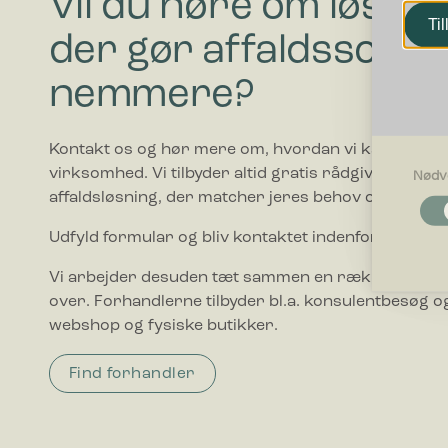
Vil du høre om løsnin
Til
der gør affaldssorte
nemmere?
Kontakt os og hør mere om, hvordan vi kan hjælpe
virksomhed. Vi tilbyder altid gratis rådgivning i forho
Nødv
affaldsløsning, der matcher jeres behov og budget.
Nødvendi
Nødvendig
Udfyld formular og bliv kontaktet indenfor 1-2 hve
grundlægg
Hjemmesid
Vi arbejder desuden tæt sammen en række forhand
over. Forhandlerne tilbyder bl.a. konsulentbesøg og
Præferen
webshop og fysiske butikker.
Præferenc
måde hjemm
befinder di
Find forhandler
Statistik
Statistis