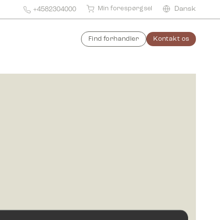
Min forespørgsel
Dansk
+4582304000
Find forhandler
Kontakt os