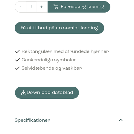
Forespørg løsning
Piktogram Pant 16x3 cm Selvklæbende Sort antal
Få et tilbud på en samlet løsning
Rektangulær med afrundede hjørner
Genkendelige symboler
Selvklæbende og vaskbar
Download datablad
Specifikationer