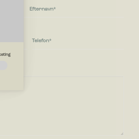
Efternavn
Telefon
eting
emmesiden.
d?
drer den
region, du
mesiden,