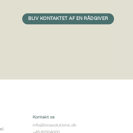
 vise
e
Kontakt os
info@bicasolutions.dk
e)
+45 82304000