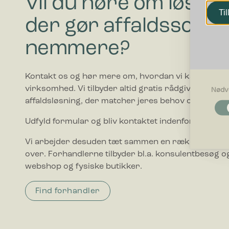
Vil du høre om løsnin
Til
der gør affaldssorte
nemmere?
Kontakt os og hør mere om, hvordan vi kan hjælpe
virksomhed. Vi tilbyder altid gratis rådgivning i forho
Nødv
affaldsløsning, der matcher jeres behov og budget.
Nødvendi
Nødvendig
Udfyld formular og bliv kontaktet indenfor 1-2 hve
grundlægg
Hjemmesid
Vi arbejder desuden tæt sammen en række forhand
over. Forhandlerne tilbyder bl.a. konsulentbesøg og
Præferen
webshop og fysiske butikker.
Præferenc
måde hjemm
befinder di
Find forhandler
Statistik
Statistis