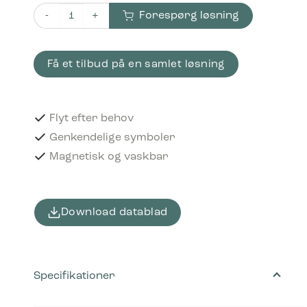
Forespørg løsning
Piktogram Metal 12x12 cm Magnetisk Sort antal
Få et tilbud på en samlet løsning
Flyt efter behov
Genkendelige symboler
Magnetisk og vaskbar
Download datablad
Specifikationer