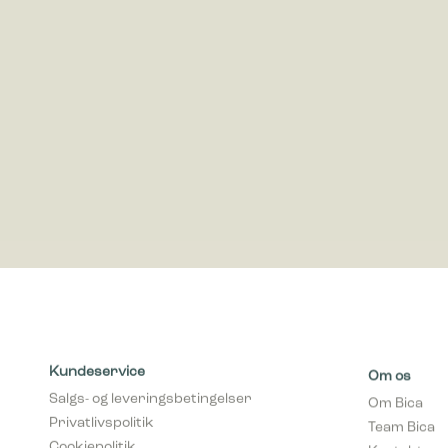
ved at in
Marketing
Marketing 
annoncer,
værdifuld
Kundeservice
Om os
Salgs- og leveringsbetingelser
Om Bica
Privatlivspolitik
Team Bica
Cookiepolitik
Kontakt os