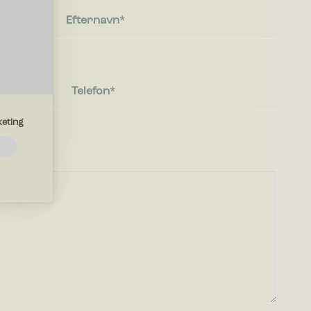
Efternavn
Telefon
eting
emmesiden.
d?
drer den
region, du
mesiden,