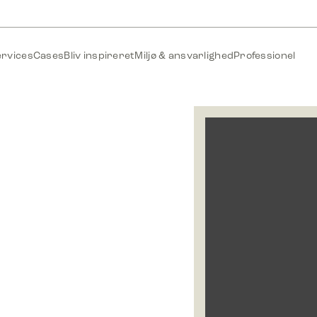
ervices
Cases
Bliv inspireret
Miljø & ansvarlighed
Professionel