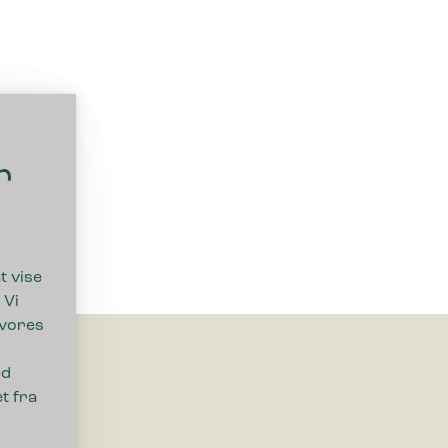
r
t vise
 Vi
 vores
ed
t fra