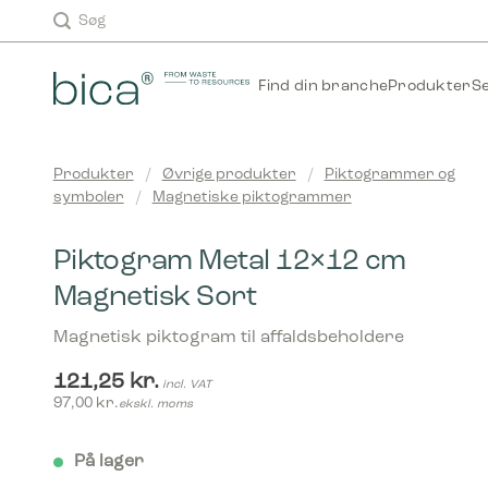
Skip
Søg
to
content
Find din branche
Produkter
S
Produkter
/
Øvrige produkter
/
Piktogrammer og
symboler
/
Magnetiske piktogrammer
Piktogram Metal 12×12 cm
Magnetisk Sort
Magnetisk piktogram til affaldsbeholdere
121,25
kr.
incl. VAT
97,00
kr.
ekskl. moms
På lager