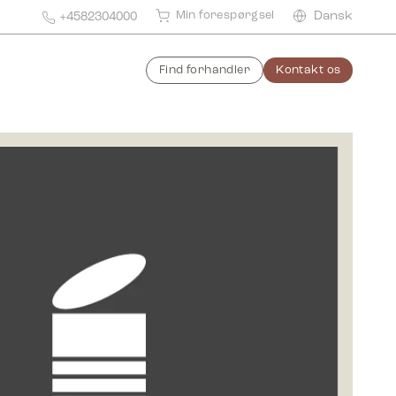
Min forespørgsel
Dansk
+4582304000
Find forhandler
Kontakt os