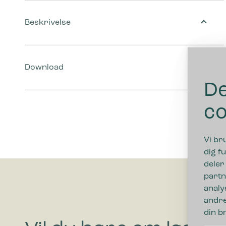
Beskrivelse
Download
De
co
Vi br
dig fu
deler
partn
analy
andre
din b