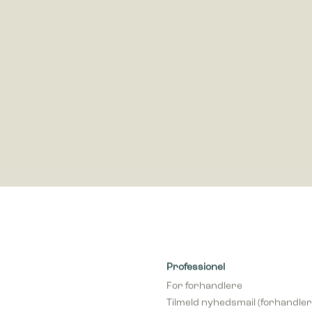
dsamle og rapportere oplysninger anonymt.
cookies bruges til at spore brugere på tværs af websites. Hensigten er at
 der er relevante og engagerende for den enkelte bruger, og dermed mer
e for udgivere og tredjeparts-annoncører.
Professionel
For forhandlere
Tilmeld nyhedsmail (forhandler
Bliv forhandler