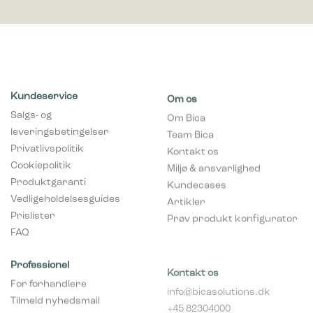
Kundeservice
Om os
Salgs- og
Om Bica
leveringsbetingelser
Team Bica
Privatlivspolitik
Kontakt os
Cookiepolitik
Miljø & ansvarlighed
Produktgaranti
Kundecases
Vedligeholdelsesguides
Artikler
Prislister
Prøv produkt konfigurator
FAQ
Professionel
Kontakt os
For forhandlere
info@bicasolutions.dk
Tilmeld nyhedsmail
+45 82304000
(forhandlere)