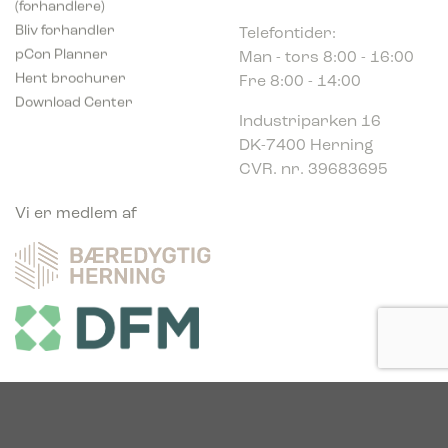
Telefontider:
Bliv forhandler
Man - tors 8:00 - 16:00
pCon Planner
Fre 8:00 - 14:00
Hent brochurer
Download Center
Industriparken 16
DK-7400 Herning
CVR. nr. 39683695
Vi er medlem af
Vi er glade sponsor af