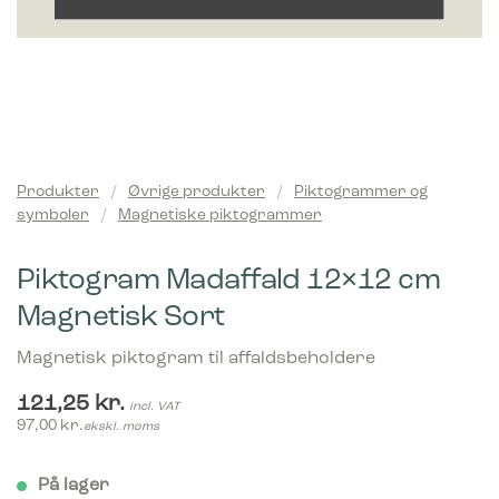
Produkter
/
Øvrige produkter
/
Piktogrammer og
symboler
/
Magnetiske piktogrammer
Piktogram Madaffald 12×12 cm
Magnetisk Sort
Magnetisk piktogram til affaldsbeholdere
121,25
kr.
incl. VAT
97,00
kr.
ekskl. moms
På lager