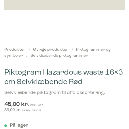
Produkter
/
Øvrige produkter
/
Piktogrammer og
symboler
/
Selvklæbende piktogrammer
Piktogram Hazardous waste 16×3
cm Selvklæbende Rød
Selvklæbende piktogram til affaldssortering.
45,00
kr.
incl. VAT
36,00
kr.
ekskl. moms
På lager