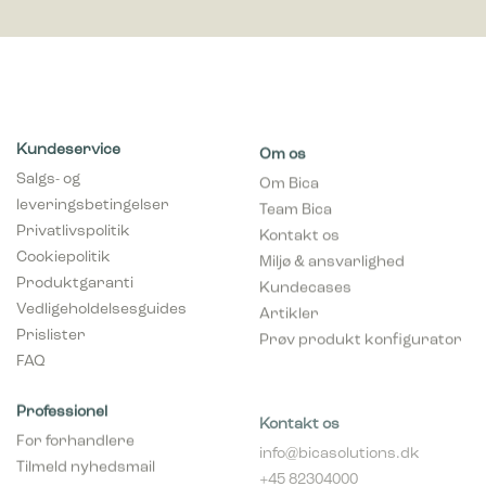
Kundeservice
Om os
Salgs- og
Om Bica
leveringsbetingelser
Team Bica
Privatlivspolitik
Kontakt os
Cookiepolitik
Miljø & ansvarlighed
Produktgaranti
Kundecases
Vedligeholdelsesguides
Artikler
Prislister
Prøv produkt konfigurator
FAQ
Professionel
Kontakt os
For forhandlere
info@bicasolutions.dk
Tilmeld nyhedsmail
+45 82304000
(forhandlere)