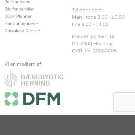
Telefontider:
Bliv forhandler
Man - tors 8:00 - 16:00
pCon Planner
Fre 8:00 - 14:00
Hent brochurer
Download Center
Industriparken 16
DK-7400 Herning
CVR. nr. 39683695
Vi er medlem af
Vi er glade sponsor af