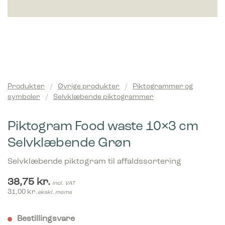
Produkter
/
Øvrige produkter
/
Piktogrammer og
symboler
/
Selvklæbende piktogrammer
Piktogram Food waste 10×3 cm
Selvklæbende Grøn
Selvklæbende piktogram til affaldssortering
38,75
kr.
incl. VAT
31,00
kr.
ekskl. moms
Bestillingsvare