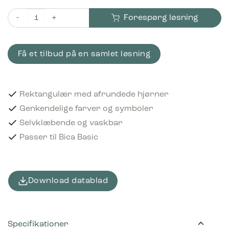
Forespørg løsning
Piktogram Food waste 10x3 cm Selvklæbende Grøn antal
Få et tilbud på en samlet løsning
Rektangulær med afrundede hjørner
Genkendelige farver og symboler
Selvklæbende og vaskbar
Passer til Bica Basic
Download datablad
Specifikationer