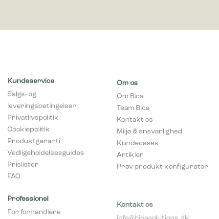
Kundeservice
Om os
Salgs- og
Om Bica
leveringsbetingelser
Team Bica
Privatlivspolitik
Kontakt os
Cookiepolitik
Miljø & ansvarlighed
Produktgaranti
Kundecases
Vedligeholdelsesguides
Artikler
Prislister
Prøv produkt konfigurator
FAQ
Professionel
Kontakt os
For forhandlere
info@bicasolutions.dk