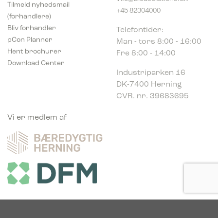
Tilmeld nyhedsmail
+45 82304000
(forhandlere)
Telefontider:
Bliv forhandler
Man - tors 8:00 - 16:00
pCon Planner
Fre 8:00 - 14:00
Hent brochurer
Download Center
Industriparken 16
DK-7400 Herning
CVR. nr. 39683695
Vi er medlem af
Vi er glade sponsor af