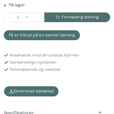
På lager
Forespørg løsning
Piktogram Food & beverage cartons 12x12 cm Selvklæbende S
Få et tilbud på en samlet løsning
Kvadratisk med afrundede hjørner
Genkendelige symboler
Selvklæbende og vaskbar
Download datablad
Specifikationer