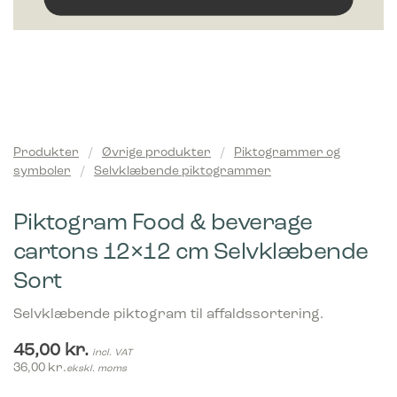
Produkter
/
Øvrige produkter
/
Piktogrammer og
symboler
/
Selvklæbende piktogrammer
Piktogram Food & beverage
cartons 12×12 cm Selvklæbende
Sort
Selvklæbende piktogram til affaldssortering.
45,00
kr.
incl. VAT
36,00
kr.
ekskl. moms