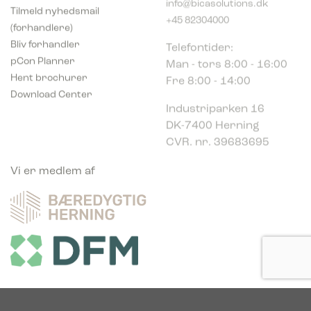
Tilmeld nyhedsmail
+45 82304000
(forhandlere)
Telefontider:
Bliv forhandler
Man - tors 8:00 - 16:00
pCon Planner
Fre 8:00 - 14:00
Hent brochurer
Download Center
Industriparken 16
DK-7400 Herning
CVR. nr. 39683695
Vi er medlem af
Vi er glade sponsor af