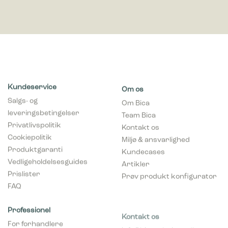
Kundeservice
Om os
Salgs- og
Om Bica
leveringsbetingelser
Team Bica
Privatlivspolitik
Kontakt os
Cookiepolitik
Miljø & ansvarlighed
Produktgaranti
Kundecases
Vedligeholdelsesguides
Artikler
Prislister
Prøv produkt konfigurator
FAQ
Professionel
Kontakt os
For forhandlere
info@bicasolutions.dk