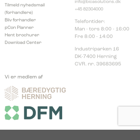
Tilmeld nyhedsmail
+45 82304000
(forhandlere)
Telefontider:
Bliv forhandler
Man - tors 8:00 - 16:00
pCon Planner
Fre 8:00 - 14:00
Hent brochurer
Download Center
Industriparken 16
DK-7400 Herning
CVR. nr. 39683695
Vi er medlem af
Vi er glade sponsor af