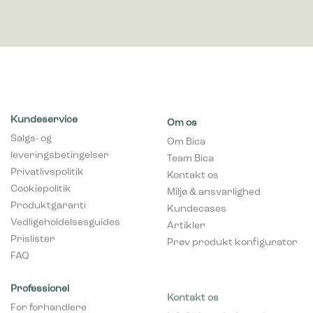
Kundeservice
Om os
Salgs- og
Om Bica
leveringsbetingelser
Team Bica
Privatlivspolitik
Kontakt os
Cookiepolitik
Miljø & ansvarlighed
Produktgaranti
Kundecases
Vedligeholdelsesguides
Artikler
Prislister
Prøv produkt konfigurator
FAQ
Professionel
Kontakt os
For forhandlere
info@bicasolutions.dk