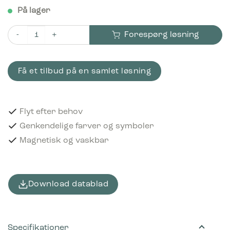
På lager
Forespørg løsning
Piktogram Food & beverage cartons 12x12 cm Magnetisk Brun
Få et tilbud på en samlet løsning
Flyt efter behov
Genkendelige farver og symboler
Magnetisk og vaskbar
Download datablad
Specifikationer