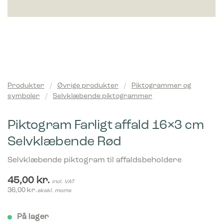
Produkter
/
Øvrige produkter
/
Piktogrammer og
symboler
/
Selvklæbende piktogrammer
Piktogram Farligt affald 16×3 cm
Selvklæbende Rød
Selvklæbende piktogram til affaldsbeholdere
45,00
kr.
incl. VAT
36,00
kr.
ekskl. moms
På lager