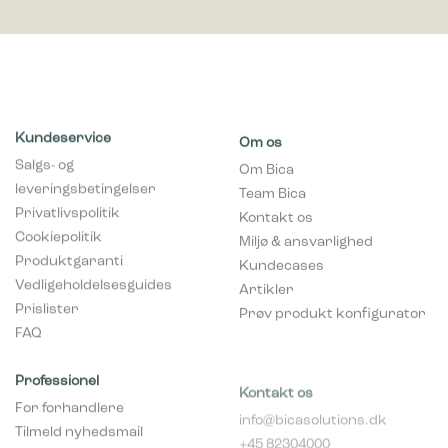
Kundeservice
Om os
Salgs- og
Om Bica
leveringsbetingelser
Team Bica
Privatlivspolitik
Kontakt os
Cookiepolitik
Miljø & ansvarlighed
Produktgaranti
Kundecases
Vedligeholdelsesguides
Artikler
Prislister
Prøv produkt konfigurator
FAQ
Professionel
Kontakt os
For forhandlere
info@bicasolutions.dk
Tilmeld nyhedsmail
+45 82304000
(forhandlere)