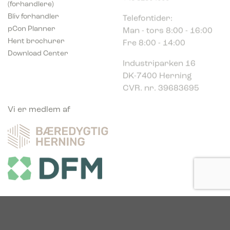
Telefontider:
Bliv forhandler
Man - tors 8:00 - 16:00
pCon Planner
Fre 8:00 - 14:00
Hent brochurer
Download Center
Industriparken 16
DK-7400 Herning
CVR. nr. 39683695
Vi er medlem af
Vi er glade sponsor af