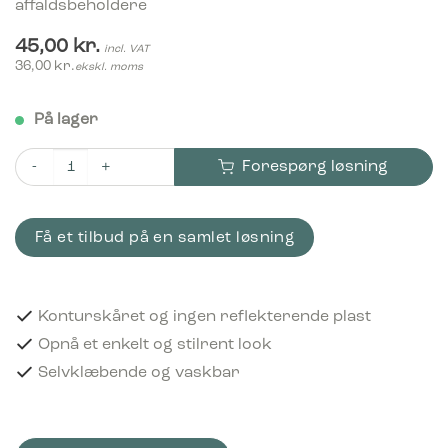
affaldsbeholdere
45,00
kr.
incl. VAT
36,00
kr.
ekskl. moms
På lager
Forespørg løsning
Piktogram Electronics 15x15 cm Konturskåret Hvid antal
Få et tilbud på en samlet løsning
Konturskåret og ingen reflekterende plast
Opnå et enkelt og stilrent look
Selvklæbende og vaskbar