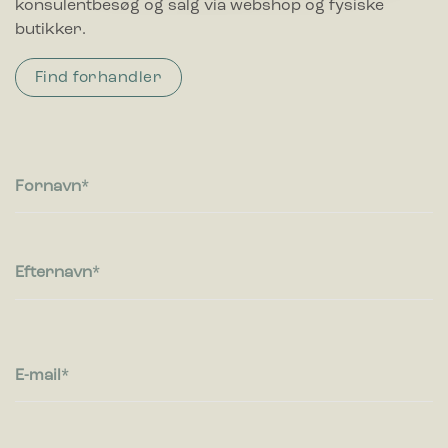
konsulentbesøg og salg via webshop og fysiske
Præferencer
butikker.
Præference cookies gør det muligt for en hjemmeside at
huske oplysninger, der ændrer den måde hjemmesiden ser
ud eller opfører sig på. F.eks. dit foretrukne sprog, eller den
Find forhandler
region, du befinder dig i.
Statistik
Statistiske cookies giver hjemmesideejere indsigt i brugernes
interaktion med hjemmesiden, ved at indsamle og rapportere
Fornavn
oplysninger anonymt.
Marketing
Efternavn
Marketing cookies bruges til at spore brugere på tværs af
websites. Hensigten er at vise annoncer, der er relevante og
engagerende for den enkelte bruger, og dermed mere
værdifulde for udgivere og tredjeparts-annoncører.
E-mail