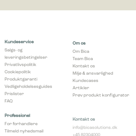
Kundeservice
Om os
Salgs- og
Om Bica
leveringsbetingelser
Team Bica
Privatlivspolitik
Kontakt os
Cookiepolitik
Miljø & ansvarlighed
Produktgaranti
Kundecases
Vedligeholdelsesguides
Artikler
Prislister
Prøv produkt konfigurator
FAQ
Professionel
Kontakt os
For forhandlere
info@bicasolutions.dk
Tilmeld nyhedsmail
+45 82304000
(forhandlere)