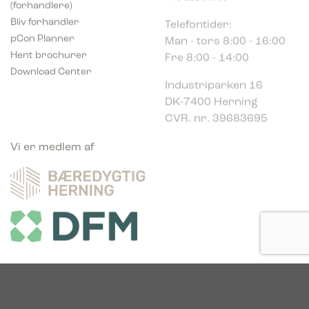
Telefontider:
Bliv forhandler
Man - tors 8:00 - 16:00
pCon Planner
Fre 8:00 - 14:00
Hent brochurer
Download Center
Industriparken 16
DK-7400 Herning
CVR. nr. 39683695
Vi er medlem af
Vi er glade sponsor af