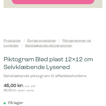
Produkter
/
Øvrige produkter
/
Piktogrammer og
symboler
/
Selvklæbende piktogrammer
Piktogram Blød plast 12×12 cm
Selvklæbende Lyserød
Selvklæbende piktogram til affaldsbeholdere
45,00
kr.
incl. VAT
36,00
kr.
ekskl. moms
På lager