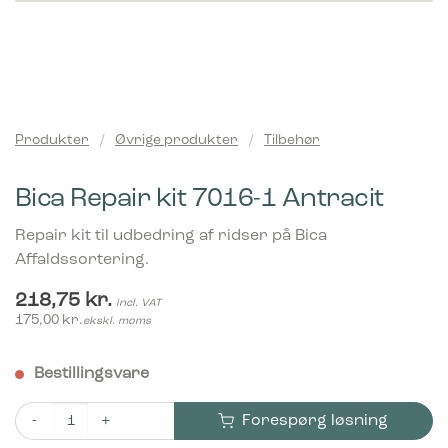
Produkter
/
Øvrige produkter
/
Tilbehør
Bica Repair kit 7016-1 Antracit
Repair kit til udbedring af ridser på Bica
Affaldssortering.
218,75
kr.
incl. VAT
175,00
kr.
ekskl. moms
Bestillingsvare
Forespørg løsning
Bica Repair kit 7016-1 Antracit antal