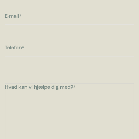
Statistik
E-mail
Statistiske cookies giver hjemmesideejere indsigt i brugernes
interaktion med hjemmesiden, ved at indsamle og rapportere
oplysninger anonymt.
Telefon
Marketing
Marketing cookies bruges til at spore brugere på tværs af
websites. Hensigten er at vise annoncer, der er relevante og
engagerende for den enkelte bruger, og dermed mere
værdifulde for udgivere og tredjeparts-annoncører.
Hvad kan vi hjælpe dig med?