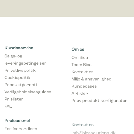
Kundeservice
Om os
Salgs- og
Om Bica
leveringsbetingelser
Team Bica
Privatlivspolitik
Kontakt os
Cookiepolitik
Miljø & ansvarlighed
Produktgaranti
Kundecases
Vedligeholdelsesguides
Artikler
Prislister
Prøv produkt konfigurator
FAQ
Professionel
Kontakt os
For forhandlere
info@bicasolutions.dk
Tilmeld nyhedsmail