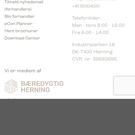
+45 82304000
(forhandlere)
Telefontider:
Bliv forhandler
Man - tors 8:00 - 16:00
pCon Planner
Fre 8:00 - 14:00
Hent brochurer
Download Center
Industriparken 16
DK-7400 Herning
CVR. nr. 39683695
Vi er medlem af
Vi er glade sponsor af