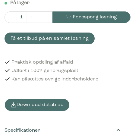
På lager
Forespørg løsning
Bica Inderbeholder til batterier antal
Få et tilbud på en samlet løsning
Praktisk opdeling af affald
Udført i 100% genbrugsplast
Kan påsættes øvrige inderbeholdere
Download datablad
Specifikationer