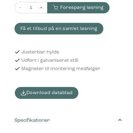
Forespørg løsning
Bica Hylde til 65 liters affaldsbeholder Galvaniseret antal
Få et tilbud på en samlet løsning
Justerbar hylde
Udført i galvaniseret stål
Magneter til montering medfølger
Download datablad
Specifikationer