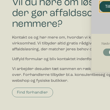
Vil du høre om løsnin
Til
der gør affaldssorte
nemmere?
Kontakt os og hør mere om, hvordan vi kan hjælpe
virksomhed. Vi tilbyder altid gratis rådgivning i forho
Nødv
affaldsløsning, der matcher jeres behov og budget.
Nødvendi
Nødvendig
Udfyld formular og bliv kontaktet indenfor 1-2 hve
grundlægg
Hjemmesid
Vi arbejder desuden tæt sammen en række forhand
over. Forhandlerne tilbyder bl.a. konsulentbesøg og
Præferen
webshop og fysiske butikker.
Præferenc
måde hjemm
befinder di
Find forhandler
Statistik
Statistis