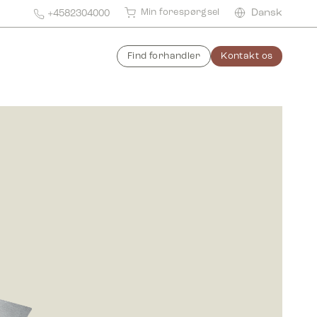
Min forespørgsel
Dansk
+4582304000
Find forhandler
Kontakt os