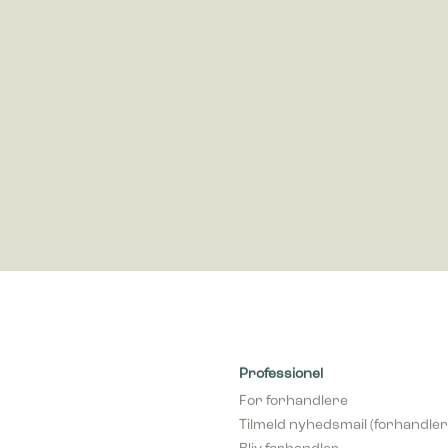
dsamle og rapportere oplysninger anonymt.
cookies bruges til at spore brugere på tværs af websites. Hensigten er at
 der er relevante og engagerende for den enkelte bruger, og dermed mer
e for udgivere og tredjeparts-annoncører.
Professionel
For forhandlere
Tilmeld nyhedsmail (forhandler
Bliv forhandler