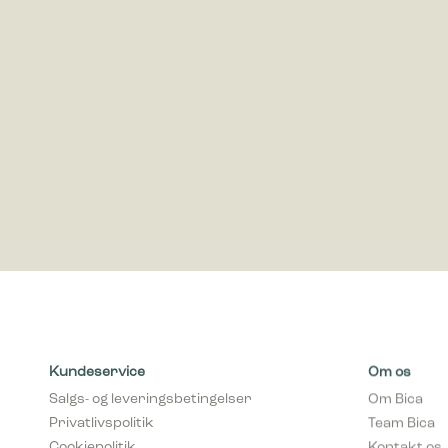
ved at in
Marketing
Marketing 
annoncer,
værdifuld
Kundeservice
Om os
Salgs- og leveringsbetingelser
Om Bica
Privatlivspolitik
Team Bica
Cookiepolitik
Kontakt os