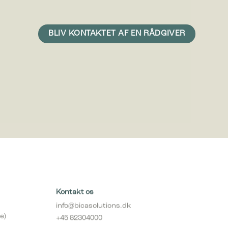
 vise
e
Kontakt os
info@bicasolutions.dk
e)
+45 82304000