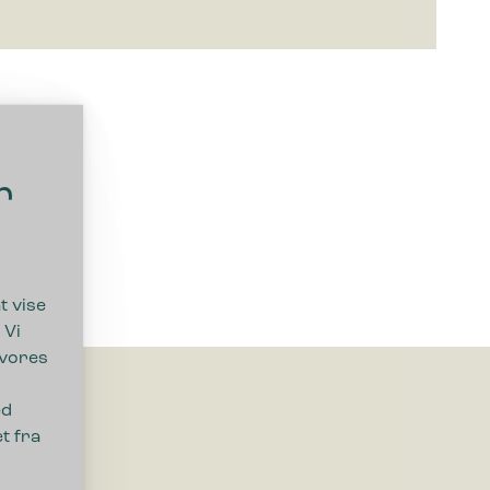
r
t vise
 Vi
 vores
ed
t fra