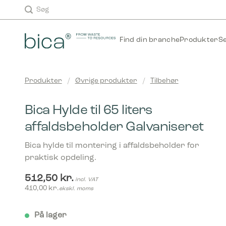
Skip
Søg
to
content
Find din branche
Produkter
S
Produkter
/
Øvrige produkter
/
Tilbehør
Bica Hylde til 65 liters
affaldsbeholder Galvaniseret
Bica hylde til montering i affaldsbeholder for
praktisk opdeling.
512,50
kr.
incl. VAT
410,00
kr.
ekskl. moms
På lager