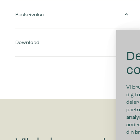
Beskrivelse
Download
De
co
Vi br
dig fu
deler
partn
analy
andre
din b