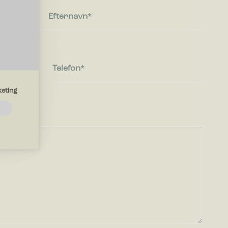
Efternavn
Telefon
eting
emmesiden.
d?
drer den
region, du
mesiden,