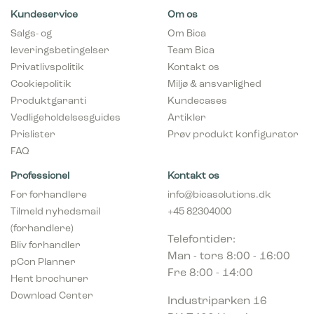
Kundeservice
Om os
Salgs- og
Om Bica
leveringsbetingelser
Team Bica
Privatlivspolitik
Kontakt os
Cookiepolitik
Miljø & ansvarlighed
Produktgaranti
Kundecases
Vedligeholdelsesguides
Artikler
Prislister
Prøv produkt konfigurator
FAQ
Professionel
Kontakt os
For forhandlere
info@bicasolutions.dk
Tilmeld nyhedsmail
+45 82304000
(forhandlere)
Telefontider:
Bliv forhandler
Man - tors 8:00 - 16:00
pCon Planner
Fre 8:00 - 14:00
Hent brochurer
Download Center
Industriparken 16