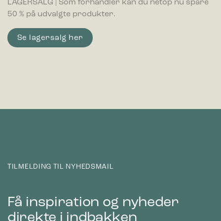
LAGERSALG | Som forhandler kan du netop nu spare
50 % på udvalgte produkter.
Se lagersalg her
TILMELDING TIL NYHEDSMAIL
Få inspiration og nyheder
direkte i indbakken