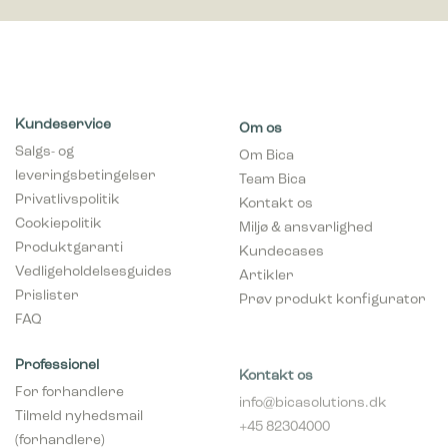
Kundeservice
Om os
Salgs- og
Om Bica
leveringsbetingelser
Team Bica
Privatlivspolitik
Kontakt os
Cookiepolitik
Miljø & ansvarlighed
Produktgaranti
Kundecases
Vedligeholdelsesguides
Artikler
Prislister
Prøv produkt konfigurator
FAQ
Professionel
Kontakt os
For forhandlere
info@bicasolutions.dk
Tilmeld nyhedsmail
+45 82304000
(forhandlere)
Telefontider: