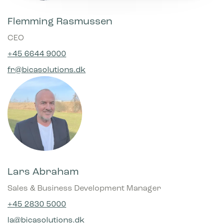
Præferencer
Flemming Rasmussen
Præference cookies gør det muligt for en hjemmeside at
huske oplysninger, der ændrer den måde hjemmesiden ser
CEO
ud eller opfører sig på. F.eks. dit foretrukne sprog, eller den
region, du befinder dig i.
+45 6644 9000
fr@bicasolutions.dk
Statistik
Statistiske cookies giver hjemmesideejere indsigt i brugernes
interaktion med hjemmesiden, ved at indsamle og rapportere
oplysninger anonymt.
Marketing
Marketing cookies bruges til at spore brugere på tværs af
websites. Hensigten er at vise annoncer, der er relevante og
engagerende for den enkelte bruger, og dermed mere
værdifulde for udgivere og tredjeparts-annoncører.
Lars Abraham
Sales & Business Development Manager
+45 2830 5000
la@bicasolutions.dk