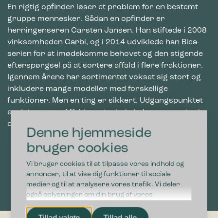
En rigtig opfinder løser et problem for en bestemt
gruppe mennesker. Sådan en opfinder er
herningenseren Carsten Jansen. Han stiftede i 2008
virksomheden Carbi, og i 2014 udviklede han Bica-
serien for at imødekomme behovet og den stigende
efterspørgsel på at sortere affald i flere fraktioner.
Igennem årene har sortimentet vokset sig stort og
inkludere mange modeller med forskellige
funktioner. Men en ting er sikkert. Udgangspunktet
er det samme: Affaldssortering skal være nemt og
designmæssigt passe ind i indretningen
Denne hjemmeside
bruger cookies
Vi bruger cookies til at tilpasse vores indhold og
annoncer, til at vise dig funktioner til sociale
medier og til at analysere vores trafik. Vi deler
også oplysninger om din brug af vores
hjemmeside med vores partnere inden for sociale
medier, annonceringspartnere og
Tillad valgte
Tillad alle