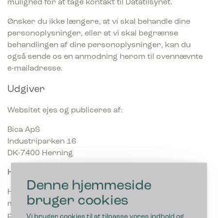
mulighed for at tage kontakt til Datatilsynet.
Ønsker du ikke længere, at vi skal behandle dine
personoplysninger, eller at vi skal begrænse
behandlingen af dine personoplysninger, kan du
også sende os en anmodning herom til ovennævnte
e-mailadresse.
Udgiver
Websitet ejes og publiceres af:
Bica ApS
Industriparken 16
DK-7400 Herning
HAR DU SPØRGSMÅL?
Denne hjemmeside
Har du kommentarer eller spørgsmål i forbindelse
bruger cookies
med vores information og/eller behandling af
personlige oplysninger, er du velkommen til at
Vi bruger cookies til at tilpasse vores indhold og