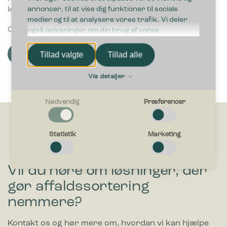
annoncer, til at vise dig funktioner til sociale
kontakte os på info@bicasolutions.dk.
medier og til at analysere vores trafik. Vi deler
Opdateret 22.05.2025
også oplysninger om din brug af vores
hjemmeside med vores partnere inden for sociale
medier, annonceringspartnere og
Tillad valgte
Tillad alle
Hent cookie- og privatlivspolitik som PDF
analysepartnere. Vores partnere kan kombinere
disse data med andre oplysninger, du har givet
Vis detaljer
dem, eller som de har indsamlet fra din brug af
deres tjenester.
Nødvendig
Præferencer
Nødvendig
Nødvendige cookies hjælper med at gøre en hjemmeside
Statistik
Marketing
brugbar ved at aktivere grundlæggende funktioner såsom
side-navigation og adgang til sikre områder af hjemmesiden.
Hjemmesiden kan ikke fungere ordentligt uden disse cookies.
Vil du høre om løsninger, der
gør affaldssortering
Præferencer
Præference cookies gør det muligt for en hjemmeside at
nemmere?
huske oplysninger, der ændrer den måde hjemmesiden ser
ud eller opfører sig på. F.eks. dit foretrukne sprog, eller den
Kontakt os og hør mere om, hvordan vi kan hjælpe
region, du befinder dig i.