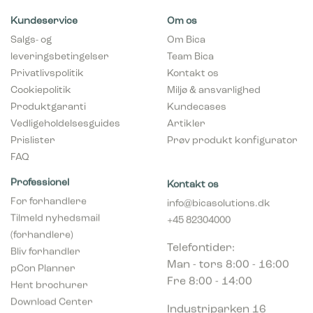
Kundeservice
Om os
Salgs- og
Om Bica
leveringsbetingelser
Team Bica
Privatlivspolitik
Kontakt os
Cookiepolitik
Miljø & ansvarlighed
Produktgaranti
Kundecases
Vedligeholdelsesguides
Artikler
Prislister
Prøv produkt konfigurator
FAQ
Professionel
Kontakt os
For forhandlere
info@bicasolutions.dk
Tilmeld nyhedsmail
+45 82304000
(forhandlere)
Telefontider:
Bliv forhandler
Man - tors 8:00 - 16:00
pCon Planner
Fre 8:00 - 14:00
Hent brochurer
Download Center
Industriparken 16