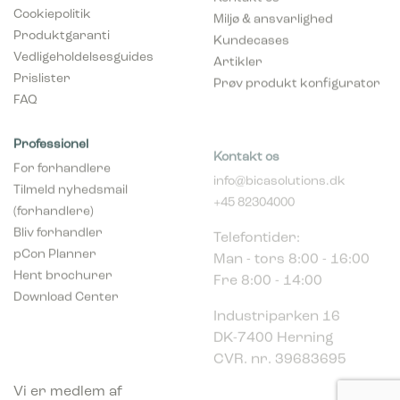
Cookiepolitik
Miljø & ansvarlighed
Produktgaranti
Kundecases
Vedligeholdelsesguides
Artikler
Prislister
Prøv produkt konfigurator
FAQ
Professionel
Kontakt os
For forhandlere
info@bicasolutions.dk
Tilmeld nyhedsmail
+45 82304000
(forhandlere)
Telefontider:
Bliv forhandler
Man - tors 8:00 - 16:00
pCon Planner
Fre 8:00 - 14:00
Hent brochurer
Download Center
Industriparken 16
DK-7400 Herning
CVR. nr. 39683695
Vi er medlem af