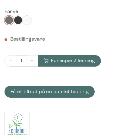
Farve
Bestillingsvare
Forespørg løsning
Bica Model 861 Affaldsbeholder 65 liter Papir indkast antal
Få et tilbud på en samlet løsning