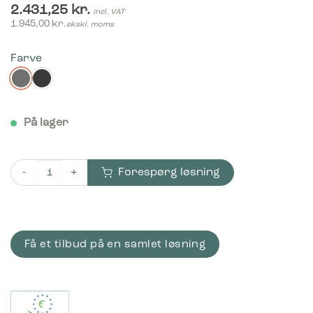
2.431,25
kr.
incl. VAT
1.945,00
kr.
ekskl. moms
Farve
På lager
Forespørg løsning
Bica Model 812 Affaldssortering 3x15 liter Væghængt antal
Få et tilbud på en samlet løsning