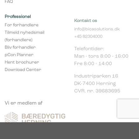
FAQ
Professionel
Kontakt os
For forhandlere
info@bicasolutions.dk
Tilmeld nyhedsmail
+45 82304000
(forhandlere)
Telefontider:
Bliv forhandler
Man - tors 8:00 - 16:00
pCon Planner
Fre 8:00 - 14:00
Hent brochurer
Download Center
Industriparken 16
DK-7400 Herning
CVR. nr. 39683695
Vi er medlem af